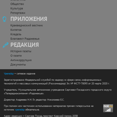
Общество
Культура
Репортажи
ПРИЛОЖЕНИЯ
Краеведческий вестник
Кипяток
Кладезь
Благовест Радонежья
РЕДАКЦИЯ
История газеты
О газете
Антикоррупция
Документы
Vperedsp
— сетевое издание
Зарегистрировано Федеральной службой по надзору в сфере связи, информационных
технологий и массовых коммуникаций (Роскомнадзор) Эл. № ФС77-78093 от 20 марта 2020 г.
Учредитель: Муниципальное автономное учреждение Сергиево-Посадского городского округа
«Телерадиокомпания «Радонежье».
Директор: Андреева Н.Н. Гл. редактор: Николаева Е.С.
При полном или частичном использовании материалов прямая гиперссылка на
источник
vperedsp
обязательна.
Адрес редакции: г. Сергиев Посад, проспект Красной Армии, 203В