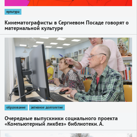
культура
Кинематографисты в Сергиевом Посаде говорят о
материальной культуре
1
образование
активное долголетие
Очередные выпускники социального проекта
«Компьютерный ликбез» библиотеки. А.
Горловского получили дипломы
1