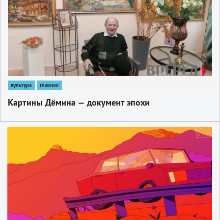
культура
главное
Картины Дёмина — документ эпохи
1