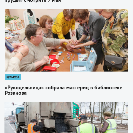
1
культура
«Рукодельница» собрала мастериц в библиотеке
Розанова
1