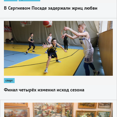
В Сергиевом Посаде задержали жриц любви
1
спорт
Финал четырёх изменил исход сезона
1