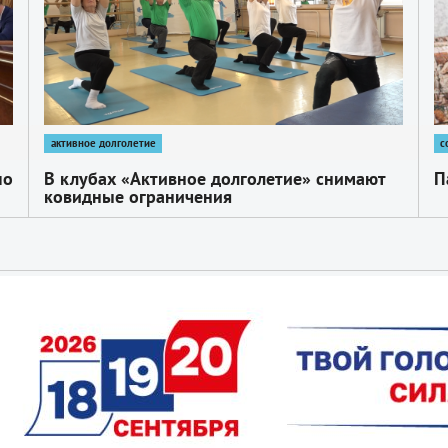
активное долголетие
с
по
В клубах «Активное долголетие» снимают
П
ковидные ограничения