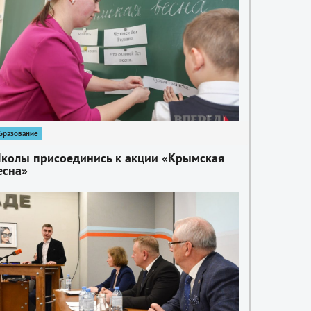
бразование
колы присоединись к акции «Крымская
есна»