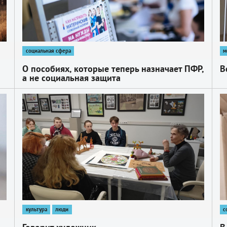
социальная сфера
м
О пособиях, которые теперь назначает ПФР,
В
а не социальная защита
1
1
культура
люди
с