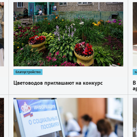
1
1
благоустройство
з
Цветоводов приглашают на конкурс
В
а
д
1
1