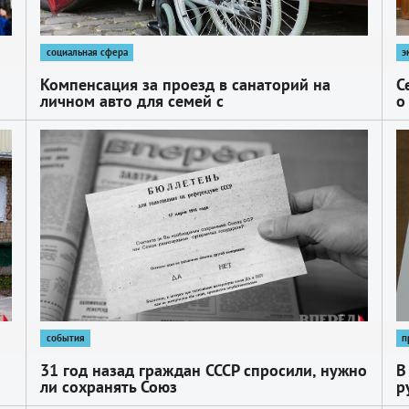
социальная сфера
э
Компенсация за проезд в санаторий на
С
личном авто для семей с
о
детьми‑инвалидами
1
1
события
п
31 год назад граждан СССР спросили, нужно
В
ли сохранять Союз
р