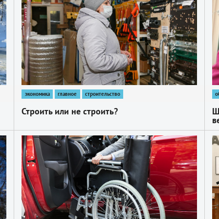
экономика
главное
строительство
о
Строить или не строить?
Ш
в
1
1