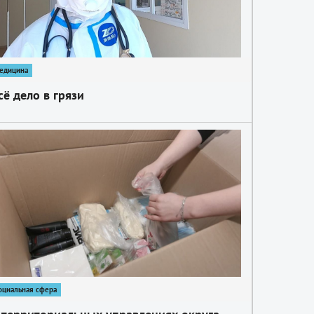
едицина
сё дело в грязи
оциальная сфера