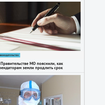
аконодательство
 Правительстве МО пояснили, как
рендаторам земли продлить срок
ействия договоров аренды