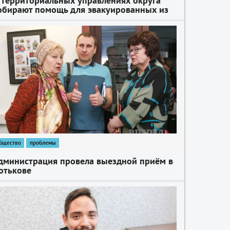
 территориальных управлениях округа
обирают помощь для эвакуированных из
НР/ЛНР
бщество
проблемы
дминистрация провела выездной приём в
отькове