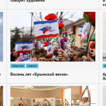
Говорит художник
В
с
Д
1
1
общество
главное
о
о
Восемь лет «Крымской весне»
А
Х
1
1