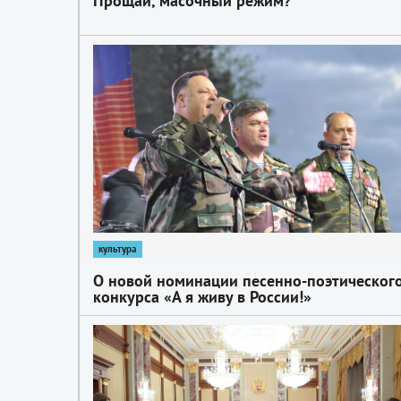
Прощай, масочный режим?
1
культура
О новой номинации песенно-поэтическог
конкурса «А я живу в России!»
1