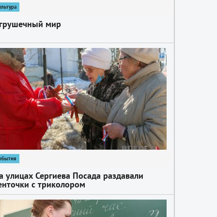
ультура
грушечный мир
обытия
а улицах Сергиева Посада раздавали
енточки с триколором