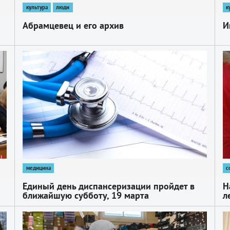
культура
люди
к
Абрамцевец и его архив
И
1
1
медицина
с
Единый день диспансеризации пройдет в
Н
ближайшую субботу, 19 марта
л
1
1