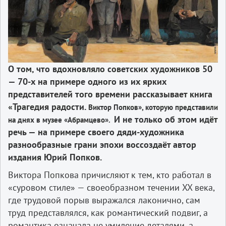
О том, что вдохновляло советских художников 50
— 70-х на примере одного из их ярких
представителей того времени рассказывает книга
«Трагедия радости.
Виктор Попков», которую представили
И не только об этом идёт
на днях в музее «Абрамцево».
речь — на примере своего дяди-художника
разнообразные грани эпохи воссоздаёт автор
издания Юрий Попков.
Виктора Попкова причисляют к тем, кто работал в
«суровом стиле» — своеобразном течении XX века,
где трудовой порыв выражался лаконично, сам
труд представлялся, как романтический подвиг, а
романтика означала не умиление деталями, а