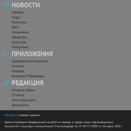
НОВОСТИ
Главное
Округ
Политика
ЖКХ
Экономика
Общество
Культура
Репортажи
ПРИЛОЖЕНИЯ
Краеведческий вестник
Кипяток
Кладезь
Благовест Радонежья
РЕДАКЦИЯ
История газеты
О газете
Антикоррупция
Документы
Vperedsp
— сетевое издание
Зарегистрировано Федеральной службой по надзору в сфере связи, информационных
технологий и массовых коммуникаций (Роскомнадзор) Эл. № ФС77-78093 от 20 марта 2020 г.