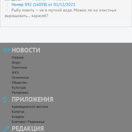
Номер 092 (16058) от 01/12/2021
Рыбу ловить — не в мутной воде. Можно ли на очистных
выращивать… карасей?
НОВОСТИ
Главное
Округ
Политика
ЖКХ
Экономика
Общество
Культура
Репортажи
ПРИЛОЖЕНИЯ
Краеведческий вестник
Кипяток
Кладезь
Благовест Радонежья
РЕДАКЦИЯ