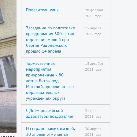
Повелители улик
28 февраля
2026 года
Заседание по подготовке
15 апреля
празднования 600-летия
2022 года
обретения мощей прп
Сергия Радонежского
прошло 14 апреля
Торжественные
15 декабря
мероприятия,
2021 года
приуроченные к 80-
летию Битвы под
Москвой, прошли во всех
образовательных
учреждениях округа
С Днём российской
31 мая
адвокатуры поздравляет
2021 года
На страже наших жизней.
30 апреля
30 апреля отмечается
2021 года