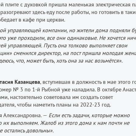
й плите с духовкой пришла маленькая электрическая п
зогревают здесь еду после работы, но готовить в таки
бедает в кафе при церкви.
вой управляющей компании, но жители дома подняли бу
то уже проходили, все они одинаковые. Не хочется нич
ней управляющей. Пусть она толково выполняет свои
ции» сменился директор, на пост пришла молодая жен
еюсь, что, может быть, хоть она за нас возьмётся».
тасия Казанцева
, вступившая в должность в мае этого г
номер № 3 по 1-й Рыбной уже наладила. В октябре Анас
ми, настоятельно советовала им создать совет
ателя, чтобы наметить планы на 2022-23 год.
ия Александровна. —
Если есть задачи, которые можно
о их выполняем. Жалоб из этого дома к нам почти не
е остались довольны».