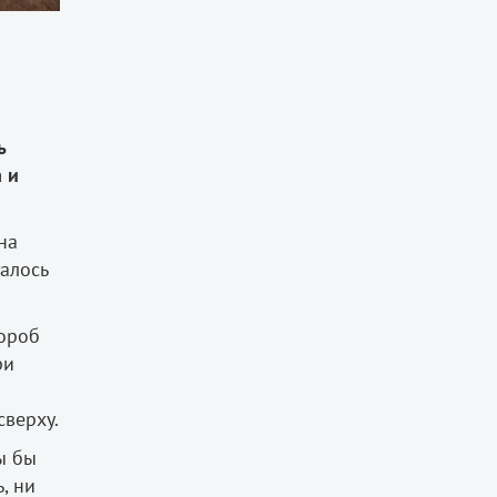
ь
 и
на
алось
Короб
ри
сверху.
ы бы
, ни