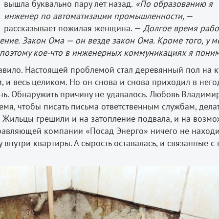
вышла буквально пару лет назад.
«По образованию я
инженер по автоматизации промышленности,
—
рассказывает пожилая женщина. —
Долгое время рабо
ение. Закон Ома — он везде закон Ома. Кроме того, у м
поэтому кое-что в инженерных коммуникациях я пони
тавило. Настоящей проблемой стал деревянный пол на к
, и весь целиком. Но он снова и снова приходил в него
ень. Обнаружить причину не удавалось. Любовь Владими
емя, чтобы писать письма ответственным службам, дела
у. Жильцы грешили и на затопление подвала, и на возм
правляющей компании «Посад Энерго» ничего не наход
 внутри квартиры. А сырость оставалась, и связанные с 