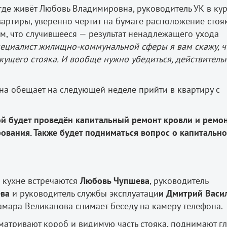
 где живёт Любовь Владимировна, руководитель УК в кур
вартиры, уверенно чертит на бумаге расположение стоя
том, что случившееся — результат ненадлежащего ухода
пециалист жилищно-коммунальной сферы я вам скажу, ч
екущего стояка. И вообще нужно убедиться, действитель
на обещает на следующей неделе прийти в квартиру с
ой будет проведён капитальный ремонт кровли и ремо
ования. Также будет подниматься вопрос о капитальн
 кухне встречаются
Любовь Чупшева
, руководитель
ева
и руководитель службы эксплуатаци
и Дмитрий Васи
мара Великанова снимает беседу на камеру телефона.
атривают короб и видимую часть стояка, поднимают гл