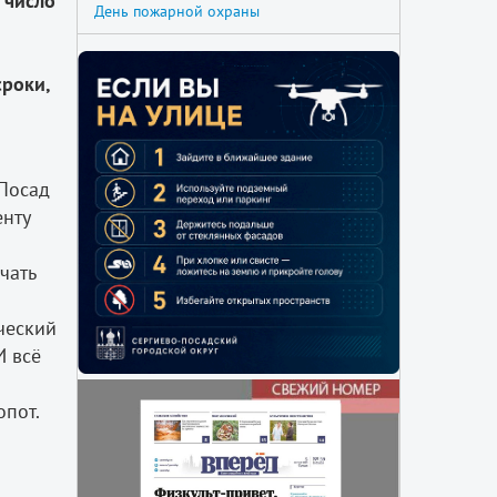
 число
День пожарной охраны
сроки,
 Посад
енту
чать
ческий
И всё
пот.