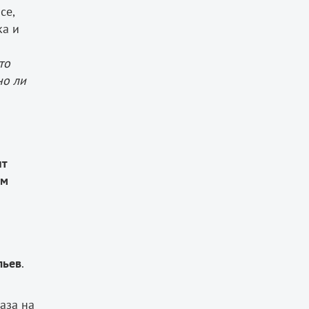
се,
ка и
то
но ли
нт
ом
льев
.
аза на