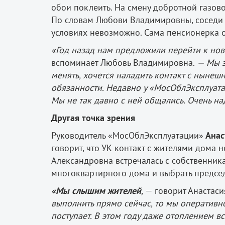
обои поклеить. На смену добротной газово
По словам Любови Владимировны, соседи ра
условиях невозможно. Сама пенсионерка о
«Год назад нам предложили перейти к но
вспоминает Любовь Владимировна.
— Мы э
менять, хочется наладить контакт с нынеш
обязанности. Недавно у «МосОблЭксплуата
Мы не так давно с ней общались. Очень над
Другая точка зрения
Руководитель «МосОблЭксплуатации»
Анас
говорит, что УК контакт с жителями дома 
Александровна встречалась с собственника
многоквартирного дома и выбрать председ
«Мы слышим жителей
,
— говорит Анастас
выполнить прямо сейчас, то мы оперативн
поступает. В этом году даже отоплением вс