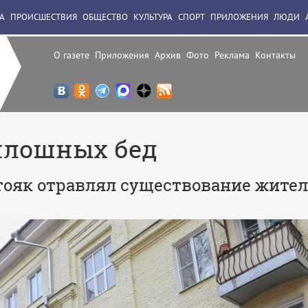
А
ПРОИСШЕСТВИЯ
ОБЩЕСТВО
КУЛЬТУРА
СПОРТ
ПРИЛОЖЕНИЯ
ЛЮДИ
О газете
Приложения
Архив
Фото
Реклама
Контакты
плошных бед
тояк отравлял существование жите