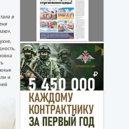
тала в
еня
маю».
ухне,
дность.
ровна
ть
ожные
или и
ней