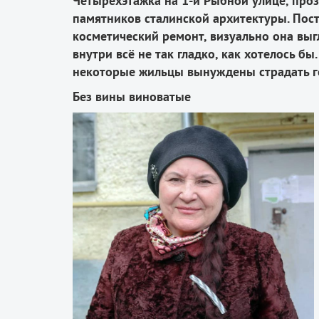
Четырёхэтажка на 1-й Рыбной улице, про
памятников сталинской архитектуры. Пос
косметический ремонт, визуально она выг
внутри всё не так гладко, как хотелось б
некоторые жильцы вынуждены страдать г
Без вины виноватые