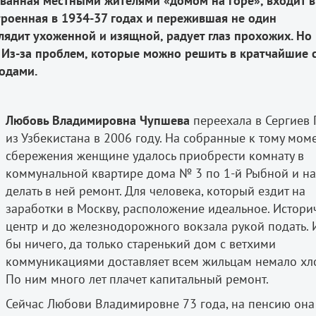
званная местными жителями «домом на горе», входит в
троенная в 1934-37 годах и пережившая не один
лядит ухоженной и изящной, радует глаз прохожих. Но
ы. Из-за проблем, которые можно решить в кратчайшие 
одами.
Любовь Владимировна Чупшева
переехала в Сергиев
из Узбекистана в 2006 году. На собранные к тому мом
сбережения женщине удалось приобрести комнату в
коммунальной квартире дома № 3 по 1-й Рыбной и на
делать в ней ремонт. Для человека, который ездит на
заработки в Москву, расположение идеальное. Истори
центр и до железнодорожного вокзала рукой подать. 
бы ничего, да только старенький дом с ветхими
коммуникациями доставляет всем жильцам немало хло
По ним много лет плачет капитальный ремонт.
Сейчас Любови Владимировне 73 года, на пенсию она