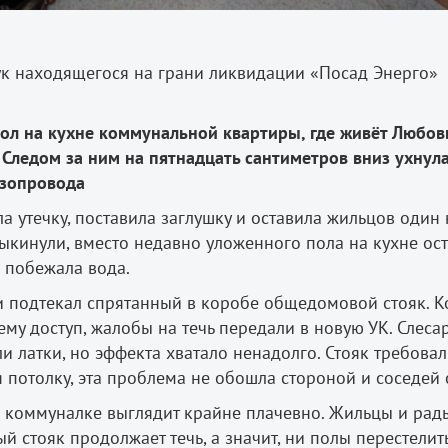
рук находящегося на грани ликвидации «Посад Энерго»
ол на кухне коммунальной квартиры, где живёт Любов
 Следом за ним на пятнадцать сантиметров вниз ухнула
азопровода
 утечку, поставила заглушку и оставила жильцов один 
ыкинули, вместо недавно уложенного пола на кухне ост
а побежала вода.
и подтекал спрятанный в коробе общедомовой стояк. 
ему доступ, жалобы на течь передали в новую УК. Слеса
и латки, но эффекта хватало ненадолго. Стояк требовал
потолку, эта проблема не обошла стороной и соседей 
 в коммуналке выглядит крайне плачевно. Жильцы и рад
ый стояк продолжает течь, а значит, ни полы перестелить