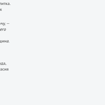
литка.
х
чу,
—
его
щина.
ода,
тасия