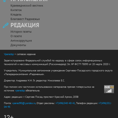
Краеведческий вестник
Кипяток
Кладезь
Благовест Радонежья
РЕДАКЦИЯ
История газеты
О газете
Антикоррупция
Документы
Vperedsp
— сетевое издание
Зарегистрировано Федеральной службой по надзору в сфере связи, информационных
технологий и массовых коммуникаций (Роскомнадзор) Эл. № ФС77-78093 от 20 марта 2020 г.
Учредитель: Муниципальное автономное учреждение Сергиево-Посадского городского округа
«Телерадиокомпания «Радонежье».
Директор: Андреева Н.Н. Гл. редактор: Николаева Е.С.
При полном или частичном использовании материалов прямая гиперссылка на
источник
vperedsp
обязательна.
Адрес редакции: г. Сергиев Посад, проспект Красной Армии, 203В
Почта:
vpered90@yandex.ru
, Отдел рекламы:
+7(496)540-48-41
, Телефон редакции:
+7(496)551-
04-95
12+