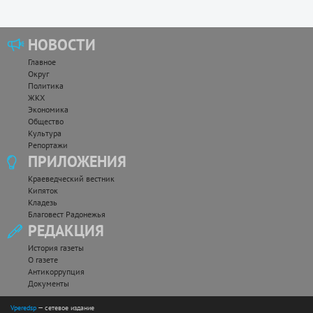
НОВОСТИ
Главное
Округ
Политика
ЖКХ
Экономика
Общество
Культура
Репортажи
ПРИЛОЖЕНИЯ
Краеведческий вестник
Кипяток
Кладезь
Благовест Радонежья
РЕДАКЦИЯ
История газеты
О газете
Антикоррупция
Документы
Vperedsp
— сетевое издание