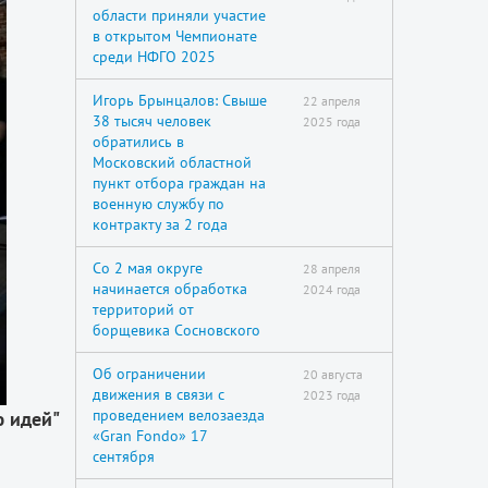
области приняли участие
в открытом Чемпионате
среди НФГО 2025
Игорь Брынцалов: Свыше
22 апреля
38 тысяч человек
2025 года
обратились в
Московский областной
пункт отбора граждан на
военную службу по
контракту за 2 года
Со 2 мая округе
28 апреля
начинается обработка
2024 года
территорий от
борщевика Сосновского
Об ограничении
20 августа
движения в связи с
2023 года
проведением велозаезда
ю идей"
«Gran Fondo» 17
сентября