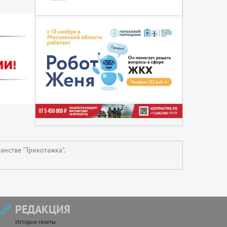
анстве "Трикотажка".
РЕДАКЦИЯ
История газеты