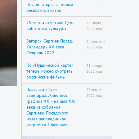
Посаде открылся новый
бесплатный каток
25 марта отметили День
28 марта
работника культуры
2022 года
Загорск. Сергиев Посад.
25 февраля
Календарь XX века.
2022 года
Февраль 2022
По «Пушкинской карте»
31 января
теперь можно смотреть
2022 года
российские фильмы
Выставка «Пути
27 января
авангарда. Живопись,
2022 года
графика XX – начала XXI
века из собрания
Сергиево-Посадского
музея-заповедника»
откроется 4 февраля