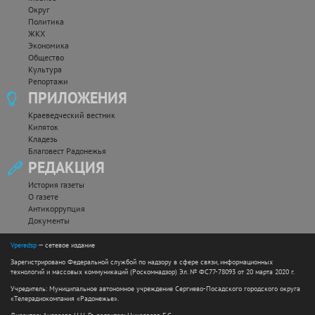
Округ
Политика
ЖКХ
Экономика
Общество
Культура
Репортажи
ПРИЛОЖЕНИЯ
Краеведческий вестник
Кипяток
Кладезь
Благовест Радонежья
РЕДАКЦИЯ
История газеты
О газете
Антикоррупция
Документы
Vperedsp
— сетевое издание
Зарегистрировано Федеральной службой по надзору в сфере связи, информационных
технологий и массовых коммуникаций (Роскомнадзор) Эл. № ФС77-78093 от 20 марта 2020 г.
Учредитель: Муниципальное автономное учреждение Сергиево-Посадского городского округа
«Телерадиокомпания «Радонежье».