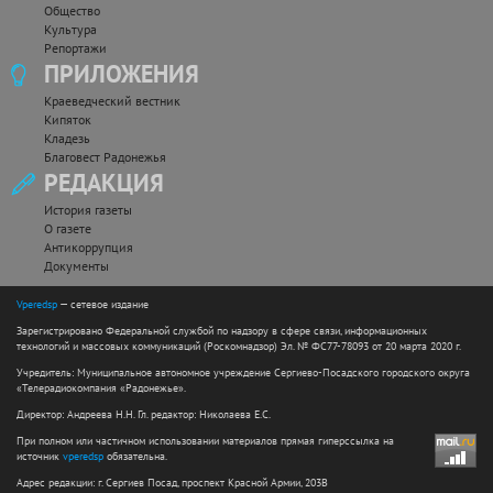
Общество
Культура
Репортажи
ПРИЛОЖЕНИЯ
Краеведческий вестник
Кипяток
Кладезь
Благовест Радонежья
РЕДАКЦИЯ
История газеты
О газете
Антикоррупция
Документы
Vperedsp
— сетевое издание
Зарегистрировано Федеральной службой по надзору в сфере связи, информационных
технологий и массовых коммуникаций (Роскомнадзор) Эл. № ФС77-78093 от 20 марта 2020 г.
Учредитель: Муниципальное автономное учреждение Сергиево-Посадского городского округа
«Телерадиокомпания «Радонежье».
Директор: Андреева Н.Н. Гл. редактор: Николаева Е.С.
При полном или частичном использовании материалов прямая гиперссылка на
источник
vperedsp
обязательна.
Адрес редакции: г. Сергиев Посад, проспект Красной Армии, 203В