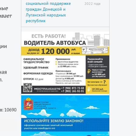
социальной поддержке
2022 года
ные
граждан Донецкой и
Луганской народных
ивает
республик
ции
ная
.
в: 10690