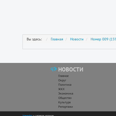
Вы здесь:
Главная
Новости
Номер 009 (159
НОВОСТИ
Главное
Округ
Политика
ЖКХ
Экономика
Общество
Культура
Репортажи
Vperedsp
— сетевое издание