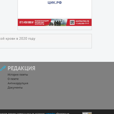
ой крови в 2020 году
РЕДАКЦИЯ
История газеты
О газете
Антикоррупция
Документы
риалов прямая гиперссылка на источник
vperedsp
обязательна.