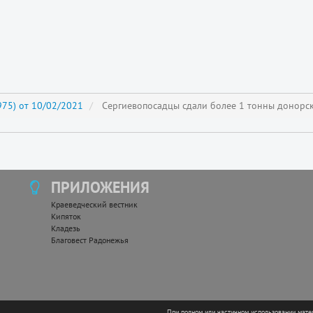
75) от 10/02/2021
Сергиевопосадцы сдали более 1 тонны донорск
ПРИЛОЖЕНИЯ
Краеведческий вестник
Кипяток
Кладезь
Благовест Радонежья
При полном или частичном использовании мате