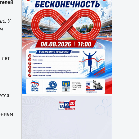
телей
е. У
ём
 лет
ется
ением