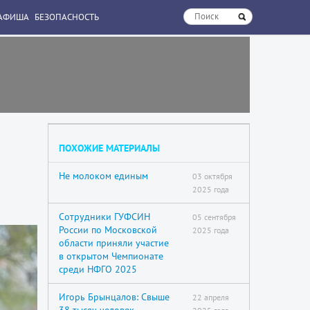
АФИША
БЕЗОПАСНОСТЬ
ПОХОЖИЕ МАТЕРИАЛЫ
Не молоком единым
03 октября
2025 года
Сотрудники ГУФСИН
05 сентября
России по Московской
2025 года
области приняли участие
в открытом Чемпионате
среди НФГО 2025
Игорь Брынцалов: Свыше
22 апреля