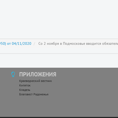
50) от 04/11/2020
Со 2 ноября в Подмосковье вводится обязате
ПРИЛОЖЕНИЯ
Краеведческий вестник
Кипяток
Кладезь
Благовест Радонежья