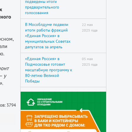
подведены итоги
предварительного
х
голосования
тного
В Мособлдуме подвели
22 мая
итоги работы фракций
2025 года
«Единая Россия» в
рсном,
муниципальных Советах
али
депутатов за апрель
ю.
«Единая Россия» в
05 мая
Подмосковье готовит
2025 года
онт
масштабную программу к
— у
80-летию Великой
Победы
».
ов: 3794