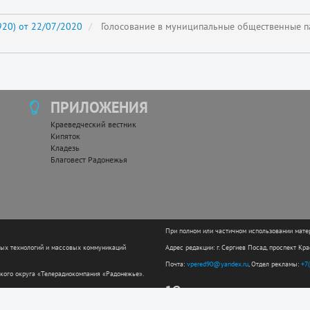
20) от 22/07/2020
Голосование в муниципальные общественные п
ПРИЛОЖЕНИЯ
Краеведческий вестник
Кипяток
Кладезь
Благовест Радонежья
При полном или частичном использовании мате
ных технологий и массовых коммуникаций
Адрес редакции: г. Сергиев Посад, проспект Кр
Почта:
vpered90@yandex.ru
, Отдел рекламы:
+7
кого округа «Телерадиокомпания «Радонежье».
12+