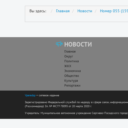
Вы здесь:
Главная
Новости
Номер 055 (159
НОВОСТИ
Главное
Округ
Политика
ЖКХ
Экономика
Общество
Культура
Репортажи
Vperedsp
— сетевое издание
Зарегистрировано Федеральной службой по надзору в сфере связи, информацион
(Роскомнадзор) Эл. № ФС77-78093 от 20 марта 2020 г.
Учредитель: Муниципальное автономное учреждение Сергиево-Посадского городс
Директор: Андреева Н.Н. Гл. редактор: Николаева Е.С.