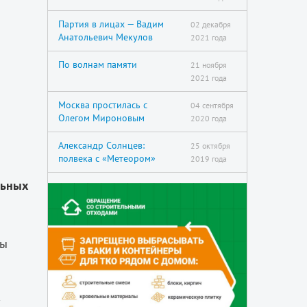
Партия в лицах — Вадим
02 декабря
Анатольевич Мекулов
2021 года
По волнам памяти
21 ноября
2021 года
Москва простилась с
04 сентября
Олегом Мироновым
2020 года
Александр Солнцев:
25 октября
полвека с «Метеором»
2019 года
льных
ты