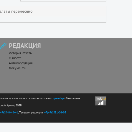
алаты перенесено
РЕДАКЦИЯ
История газеты
О газете
Антикоррупция
Документы
риалов прямая гиперссылка на источник
vperedsp
обязательна.
асной Армии, 203В
(496)540-48-41
, Телефон редакции:
+7(496)551-04-95