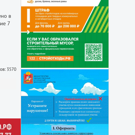
ено в
ние 7
ов: 3570