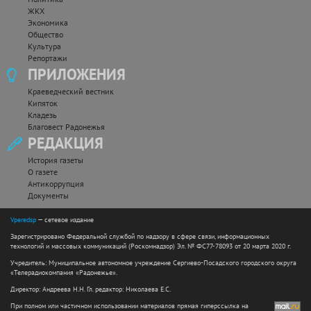
ЖКХ
Экономика
Общество
Культура
Репортажи
ПРИЛОЖЕНИЯ
Краеведческий вестник
Кипяток
Кладезь
Благовест Радонежья
РЕДАКЦИЯ
История газеты
О газете
Антикоррупция
Документы
Vperedsp
— сетевое издание
Зарегистрировано Федеральной службой по надзору в сфере связи, информационных
технологий и массовых коммуникаций (Роскомнадзор) Эл. № ФС77-78093 от 20 марта 2020 г.
Учредитель: Муниципальное автономное учреждение Сергиево-Посадского городского округа
«Телерадиокомпания «Радонежье».
Директор: Андреева Н.Н. Гл. редактор: Николаева Е.С.
При полном или частичном использовании материалов прямая гиперссылка на