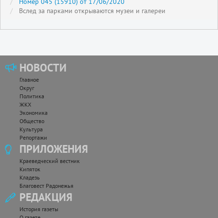
Номер 045 (15910) от 17/06/2020
Вслед за парками открываются музеи и галереи
НОВОСТИ
Главное
Округ
Политика
ЖКХ
Экономика
Общество
Культура
Репортажи
ПРИЛОЖЕНИЯ
Краеведческий вестник
Кипяток
Кладезь
Благовест Радонежья
РЕДАКЦИЯ
История газеты
О газете