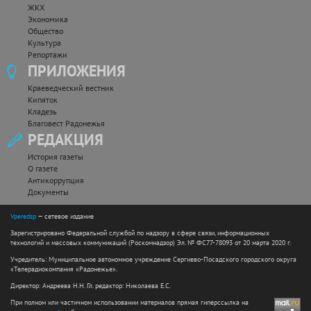
ЖКХ
Экономика
Общество
Культура
Репортажи
ПРИЛОЖЕНИЯ
Краеведческий вестник
Кипяток
Кладезь
Благовест Радонежья
РЕДАКЦИЯ
История газеты
О газете
Антикоррупция
Документы
Vperedsp
— сетевое издание
Зарегистрировано Федеральной службой по надзору в сфере связи, информационных
технологий и массовых коммуникаций (Роскомнадзор) Эл. № ФС77-78093 от 20 марта 2020 г.
Учредитель: Муниципальное автономное учреждение Сергиево-Посадского городского округа
«Телерадиокомпания «Радонежье».
Директор: Андреева Н.Н. Гл. редактор: Николаева Е.С.
При полном или частичном использовании материалов прямая гиперссылка на