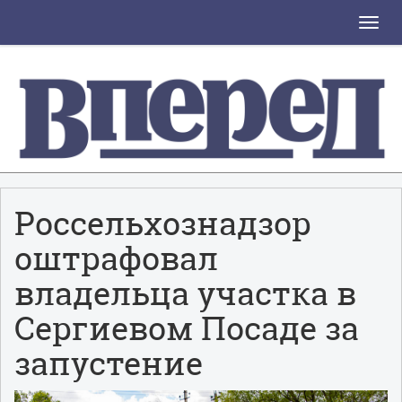
Toggle
naviga
Россельхознадзор
оштрафовал
владельца участка в
Сергиевом Посаде за
запустение