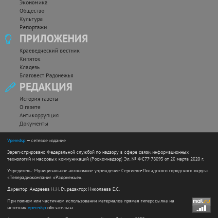
Экономика
Общество
Культура
Репортажи
ПРИЛОЖЕНИЯ
Краеведческий вестник
Кипяток
Кладезь
Благовест Радонежья
РЕДАКЦИЯ
История газеты
О газете
Антикоррупция
Документы
Vperedsp
— сетевое издание
Зарегистрировано Федеральной службой по надзору в сфере связи, информационных
технологий и массовых коммуникаций (Роскомнадзор) Эл. № ФС77-78093 от 20 марта 2020 г.
Учредитель: Муниципальное автономное учреждение Сергиево-Посадского городского округа
«Телерадиокомпания «Радонежье».
Директор: Андреева Н.Н. Гл. редактор: Николаева Е.С.
При полном или частичном использовании материалов прямая гиперссылка на
источник
vperedsp
обязательна.