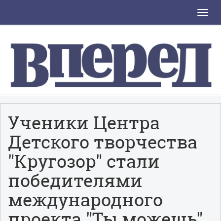
Toggle
naviga
Ученики Центра
Детского творчества
"Кругозор" стали
победителями
международного
проекта "Ты можешь"