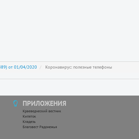
89) от 01/04/2020
Коронавирус: полезные телефоны
ПРИЛОЖЕНИЯ
Краеведческий вестник
Кипяток
Кладезь
Благовест Радонежья