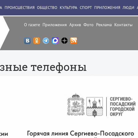
А
ПРОИСШЕСТВИЯ
ОБЩЕСТВО
КУЛЬТУРА
СПОРТ
ПРИЛОЖЕНИЯ
ЛЮДИ
О газете
Приложения
Архив
Фото
Реклама
Контакты
езные телефоны