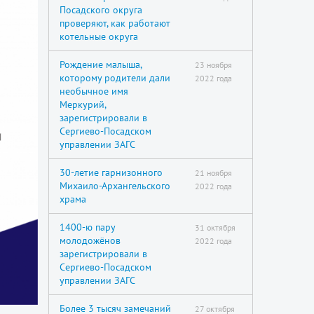
Посадского округа
проверяют, как работают
котельные округа
Рождение малыша,
23 ноября
которому родители дали
2022 года
необычное имя
Меркурий,
зарегистрировали в
Сергиево-Посадском
управлении ЗАГС
30-летие гарнизонного
21 ноября
Михаило-Архангельского
2022 года
храма
1400-ю пару
31 октября
молодожёнов
2022 года
зарегистрировали в
Сергиево-Посадском
управлении ЗАГС
Более 3 тысяч замечаний
27 октября