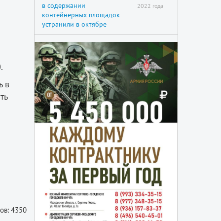
в содержании
2022 года
контейнерных площадок
устранили в октябре
.
ь в
ть
ов: 4350