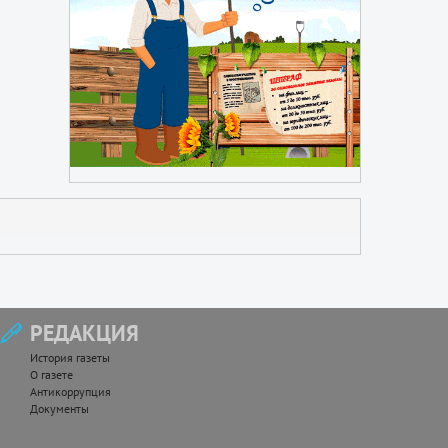
РЕДАКЦИЯ
История газеты
О газете
Антикоррупция
Документы