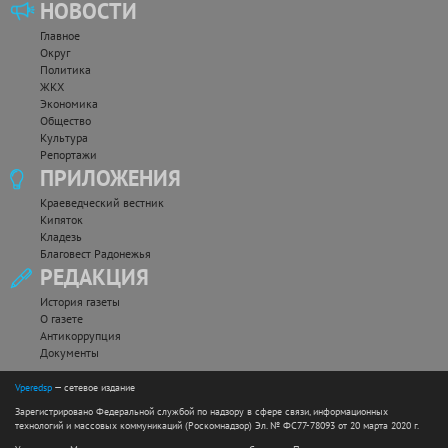
НОВОСТИ
Главное
Округ
Политика
ЖКХ
Экономика
Общество
Культура
Репортажи
ПРИЛОЖЕНИЯ
Краеведческий вестник
Кипяток
Кладезь
Благовест Радонежья
РЕДАКЦИЯ
История газеты
О газете
Антикоррупция
Документы
Vperedsp
— сетевое издание
Зарегистрировано Федеральной службой по надзору в сфере связи, информационных
технологий и массовых коммуникаций (Роскомнадзор) Эл. № ФС77-78093 от 20 марта 2020 г.