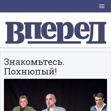
Toggle
naviga
Знакомьтесь.
Похнюпый!