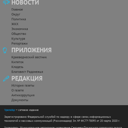
НОВОСТИ
Главное
Округ
Политика
ЖКХ
Экономика
Общество
Культура
Репортажи
ПРИЛОЖЕНИЯ
Краеведческий вестник
Кипяток
Кладезь
Благовест Радонежья
РЕДАКЦИЯ
История газеты
О газете
Антикоррупция
Документы
Vperedsp
— сетевое издание
Зарегистрировано Федеральной службой по надзору в сфере связи, информационных
технологий и массовых коммуникаций (Роскомнадзор) Эл. № ФС77-78093 от 20 марта 2020 г.
Учредитель: Муниципальное автономное учреждение Сергиево-Посадского городского округа