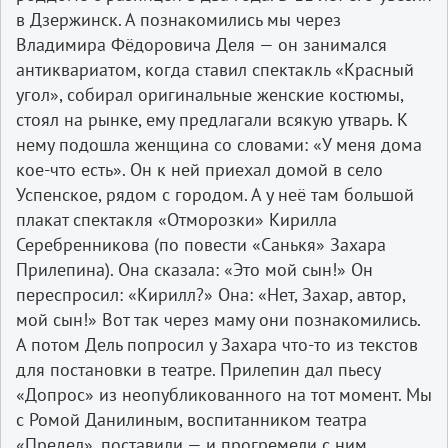
в Дзержинск. А познакомились мы через
Владимира Фёдоровича Деля — он занимался
антиквариатом, когда ставил спектакль «Красный
угол», собирал оригинальные женские костюмы,
стоял на рынке, ему предлагали всякую утварь. К
нему подошла женщина со словами: «У меня дома
кое-что есть». Он к ней приехал домой в село
Успенское, рядом с городом. А у неё там большой
плакат спектакля «Отморозки» Кирилла
Серебренникова (по повести «Санькя» Захара
Прилепина). Она сказала: «Это мой сын!» Он
переспросил: «Кирилл?» Она: «Нет, Захар, автор,
мой сын!» Вот так через маму они познакомились.
А потом Дель попросил у Захара что-то из текстов
для постановки в театре. Прилепин дал пьесу
«Допрос» из неопубликованного на тот момент. Мы
с Ромой Данилиным, воспитанником театра
«Предел», поставили — и прогремели с ним