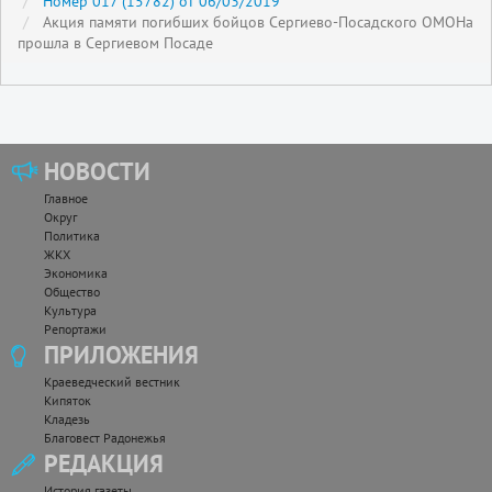
Номер 017 (15782) от 06/03/2019
Акция памяти погибших бойцов Сергиево-Посадского ОМОНа
прошла в Сергиевом Посаде
НОВОСТИ
Главное
Округ
Политика
ЖКХ
Экономика
Общество
Культура
Репортажи
ПРИЛОЖЕНИЯ
Краеведческий вестник
Кипяток
Кладезь
Благовест Радонежья
РЕДАКЦИЯ
История газеты