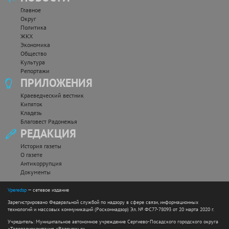
Главное
Округ
Политика
ЖКХ
Экономика
Общество
Культура
Репортажи
ПРИЛОЖЕНИЯ
Краеведческий вестник
Кипяток
Кладезь
Благовест Радонежья
РЕДАКЦИЯ
История газеты
О газете
Антикоррупция
Документы
Vperedsp
— сетевое издание
Зарегистрировано Федеральной службой по надзору в сфере связи, информационных
технологий и массовых коммуникаций (Роскомнадзор) Эл. № ФС77-78093 от 20 марта 2020 г.
Учредитель: Муниципальное автономное учреждение Сергиево-Посадского городского округа
«Телерадиокомпания «Радонежье».