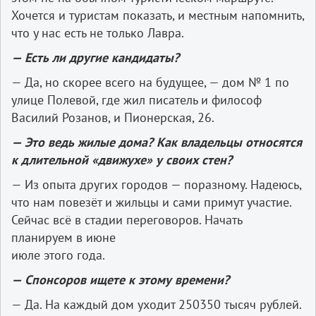
Хочется и туристам показать, и местным напомнить,
что у нас есть не только Лавра.
—
Есть
ли
другие
кандидаты
?
— Да, но скорее всего на будущее, — дом № 1 по
улице Полевой, где жил писатель и философ
Василий Розанов, и Пионерская, 26.
—
Это
ведь
жилые
дома
?
Как
владельцы
относятся
к
длительной
«
движухе
»
у
своих
стен
?
— Из опыта других городов — по­разному. Надеюсь,
что нам повезёт и жильцы и сами примут участие.
Сейчас всё в стадии переговоров. Начать
планируем в июне­
июле этого года.
—
Спонсоров
ищете
к
этому
времени
?
— Да. На каждый дом уходит 250­350 тысяч рублей.