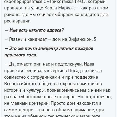
скооперироваться с «Трикотажка Fest», который
проводят на улице Карла Маркса, — как раз в том
районе, где мы сейчас выбираем кандидатов для
реставрации.
—
Уже
есть
какие
то
адреса
?
— Главный кандидат — дом на Вифанской, 5.
—
Это
же
почти
эпицентр
летних
пожаров
прошлого
года
.
— Да, отчасти они нас и подтолкнули. Идея
привезти фестиваль в Сергиев Посад возникла
совместно с сотрудниками и при поддержке
Всероссийского общества охраны памятников
истории и культуры, познакомились мы с ними как
раз на субботнике после пожаров. Но это, конечно,
не главный критерий. Просто дом находится в
самом центре — на него обратят внимание, при
этом не на обычном туристическом маршруте.