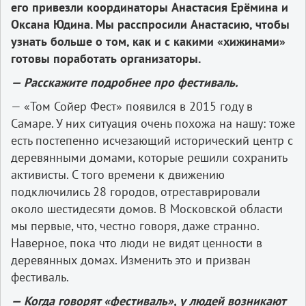
его
привезли
координаторы
Анастасия
Ерёмина
и
Оксана
Юдина
.
Мы
расспросили
Анастасию
,
чтобы
узнать
больше
о
том
,
как
и
с
какими
«
хижинами
»
готовы
поработать
организаторы
.
—
Расскажите
подробнее
про
фестиваль
.
— «Том Сойер Фест» появился в 2015 году в
Самаре. У них ситуация очень похожа на нашу: тоже
есть постепенно исчезающий исторический центр с
деревянными домами, которые решили сохранить
активисты. С того времени к движению
подключились 28 городов, отреставрировали
около шестидесяти домов. В Московской области
мы первые, что, честно говоря, даже странно.
Наверное, пока что люди не видят ценности в
деревянных домах. Изменить это и призван
фестиваль.
—
Когда
говорят
«
фестиваль
»,
у
людей
возникают