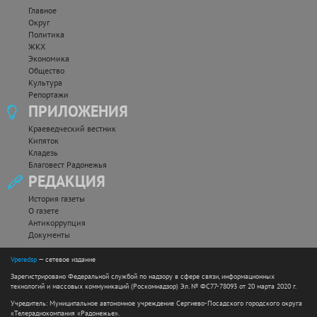
Главное
Округ
Политика
ЖКХ
Экономика
Общество
Культура
Репортажи
ПРИЛОЖЕНИЯ
Краеведческий вестник
Кипяток
Кладезь
Благовест Радонежья
РЕДАКЦИЯ
История газеты
О газете
Антикоррупция
Документы
Vperedsp
— сетевое издание
Зарегистрировано Федеральной службой по надзору в сфере связи, информационных
технологий и массовых коммуникаций (Роскомнадзор) Эл. № ФС77-78093 от 20 марта 2020 г.
Учредитель: Муниципальное автономное учреждение Сергиево-Посадского городского округа
«Телерадиокомпания «Радонежье».