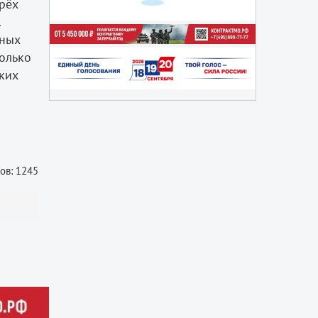
трёх
.
бных
колько
ских
ов: 1245