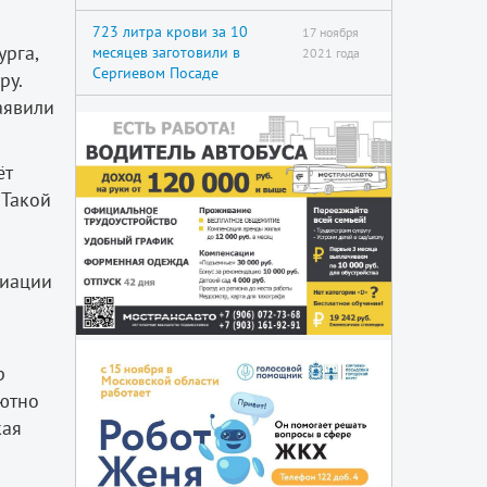
723 литра крови за 10
17 ноября
урга,
месяцев заготовили в
2021 года
Сергиевом Посаде
ру.
аявили
ёт
 Такой
а
циации
р
лютно
кая