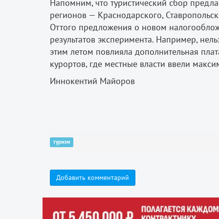
Напомним, что туристический сбор предлаг
регионов — Краснодарского, Ставропольско
Оттого предложения о новом налогообло
результатов эксперимента. Например, нельз
этим летом повлияла дополнительная плата
курортов, где местные власти ввели макс
Иннокентий Майоров
туризм
Добавить комментарий