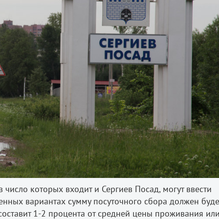
в число которых входит и Сергиев Посад, могут ввести
ченных вариантах сумму посуточного сбора должен буде
 составит 1-2 процента от средней цены проживания ил