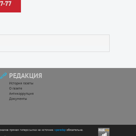
РЕДАКЦИЯ
История газеты
О газете
Антикоррупция
Документы
риалов прямая гиперссылка на источник
vperedsp
обязательна.