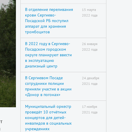
В отделение переливания
15 марта
крови Сергиево-
2022 года
Посадской РБ поступил
аппарат для хранения
тромбоцитов
В 2022 году в Сергиево-
26 января
Посадском городском
2022 года
округе планируют ввести
в эксплуатацию
диализный центр
В Сергиевом Посаде
24 декабря
сотрудники полиции
2021 года
приняли участие в акции
«Донор в погонах»
Муниципальный оркестр
17 ноября
проведёт 10 отчётных
2021 года
концертов для детей-
т
инвалидов в социальных
и
учреждениях