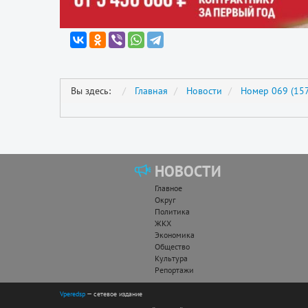
Вы здесь:
Главная
Новости
Номер 069 (157
НОВОСТИ
Главное
Округ
Политика
ЖКХ
Экономика
Общество
Культура
Репортажи
Vperedsp
— сетевое издание