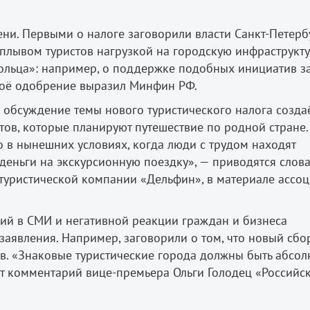
ни. Первыми о налоге заговорили власти Санкт-Петерб
плывом туристов нагрузкой на городскую инфраструкту
кольца»: например, о поддержке подобных инициатив з
своё одобрение выразил Минфин РФ.
 обсуждение темы нового туристического налога созда
тов, которые планируют путешествие по родной стране.
 в нынешних условиях, когда люди с трудом находят
деньги на экскурсионную поездку», — приводятся слов
туристической компании «Дельфин», в материале ассо
ций в СМИ и негативной реакции граждан и бизнеса
заявления. Например, заговорили о том, что новый сбо
ев. «Знаковые туристические города должны быть абсо
т комментарий вице-премьера Ольги Голодец «Российс