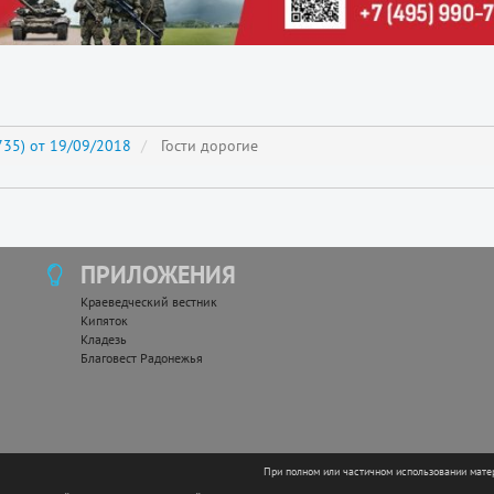
35) от 19/09/2018
Гости дорогие
ПРИЛОЖЕНИЯ
Краеведческий вестник
Кипяток
Кладезь
Благовест Радонежья
При полном или частичном использовании мате