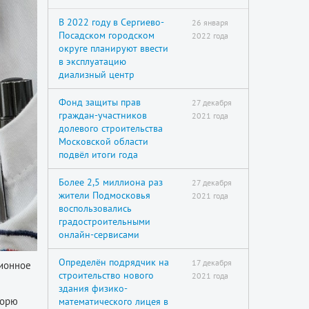
В 2022 году в Сергиево-
26 января
Посадском городском
2022 года
округе планируют ввести
в эксплуатацию
диализный центр
Фонд защиты прав
27 декабря
граждан-участников
2021 года
долевого строительства
Московской области
подвёл итоги года
Более 2,5 миллиона раз
27 декабря
жители Подмосковья
2021 года
воспользовались
градостроительными
онлайн-сервисами
Определён подрядчик на
17 декабря
ционное
строительство нового
2021 года
здания физико-
горю
математического лицея в