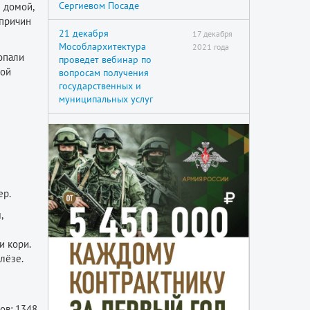
Сергиевом Посаде
 домой,
 причин
21 декабря
17 декабря
Мособлархитектура
2021 года
опали
проведет вебинар по
кой
вопросам получения
государственных и
муниципальных услуг
ер.
,
и кори.
лёзе.
ов: 1348