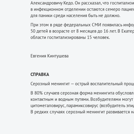
Александровичу Кедо. Он рассказал, что госпитали
в инфекционном отделении остаются семеро пациен
для паники среди населения быть не должно.
При этом в ряде федеральных СМИ появилась инфор
50 детей в возрасте от 8 месяцев до 16 лет. В Ека
области госпитализированы 15 человек.
Евгения Кинтушева
СПРАВКА
Серозный менингит — острый воспалительный проце
В 80% случаев серозная форма менингита обусловл
контактным и водным путями. Возбудителями могут 
цитомегаловирус, парамиксовирус (возбудитель эпид
В редких случаях серозный менингит развивается н