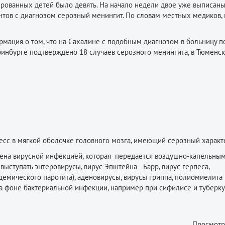
зированных детей было девять. На начало недели двое уже выписаны
тов с диагнозом серозный менингит. По словам местных медиков,
мация о том, что на Сахалине с подобным диагнозом в больницу п
теринбурге подтверждено 18 случаев серозного менингита, в Тюменс
сс в мягкой оболочке головного мозга, имеющий серозный характ
ена вирусной инфекцией, которая передаётся воздушно-капельным
выступать энтеровирусы, вирус Эпштейна—Барр, вирус герпеса,
емического паротита), аденовирусы, вирусы гриппа, полиомиелита 
а фоне бактериальной инфекции, например при сифилисе и туберку
Просмотр