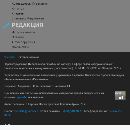
Краеведческий вестник
Кипяток
Кладезь
Благовест Радонежья
РЕДАКЦИЯ
История газеты
О газете
Антикоррупция
Документы
Vperedsp
— сетевое издание
Зарегистрировано Федеральной службой по надзору в сфере связи, информационных
технологий и массовых коммуникаций (Роскомнадзор) Эл. № ФС77-78093 от 20 марта 2020 г.
Учредитель: Муниципальное автономное учреждение Сергиево-Посадского городского округа
«Телерадиокомпания «Радонежье».
Директор: Андреева Н.Н. Гл. редактор: Николаева Е.С.
При полном или частичном использовании материалов прямая гиперссылка на
источник
vperedsp
обязательна.
Адрес редакции: г. Сергиев Посад, проспект Красной Армии, 203В
Почта:
vpered90@yandex.ru
, Отдел рекламы:
+7(496)540-48-41
, Телефон редакции:
+7(496)551-
04-95
12+