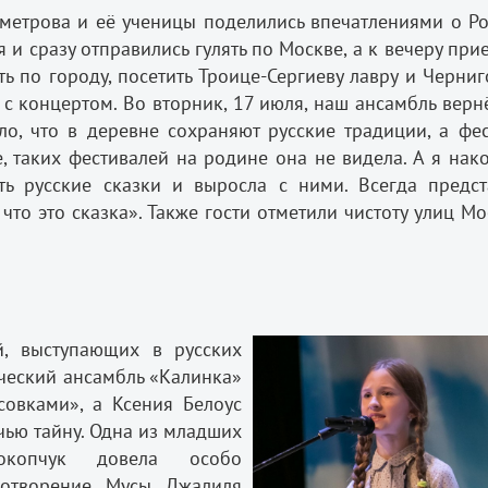
метрова и её ученицы поделились впечатлениями о Ро
и сразу отправились гулять по Москве, а к вечеру при
ь по городу, посетить Троице-Сергиеву лавру и Черни
 с концертом. Во вторник, 17 июля, наш ансамбль верн
ло, что в деревне сохраняют русские традиции, а фес
 таких фестивалей на родине она не видела. А я нак
ать русские сказки и выросла с ними. Всегда предст
 что это сказка». Также гости отметили чистоту улиц М
й, выступающих в русских
ческий ансамбль «Калинка»
совками», а Ксения Белоус
чью тайну. Одна из младших
окопчук довела особо
хотворение Мусы Джалиля