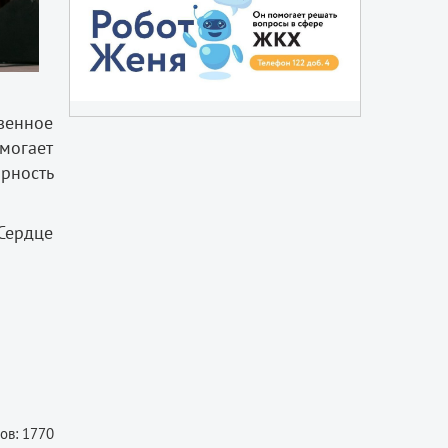
венное
могает
рность
Сердце
ов: 1770