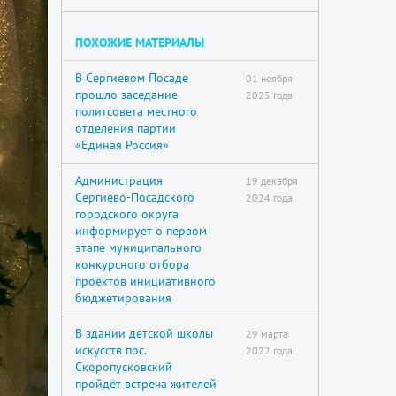
ПОХОЖИЕ МАТЕРИАЛЫ
В Сергиевом Посаде
01 ноября
прошло заседание
2025 года
политсовета местного
отделения партии
«Единая Россия»
Администрация
19 декабря
Сергиево-Посадского
2024 года
городского округа
информирует о первом
этапе муниципального
конкурсного отбора
проектов инициативного
бюджетирования
В здании детской школы
29 марта
искусств пос.
2022 года
Скоропусковский
пройдёт встреча жителей