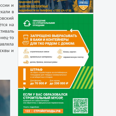
ссии и
ехали в
говский
ётся на
тиваль
онец-то
авляла
осквы и