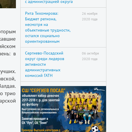
с администрацией округа
Рита Тихомирова:
26 ноября
Бюджет региона,
2020 года
несмотря на
объективные трудности,
оторым
остался социально
хавшие
ориентированным
ийском
ень: в
Сергиево-Посадский
06 октября
округ среди лидеров
2020 года
активности
административных
лучших.
комиссий ГАТН
вской,
Валдая.
ло трио
арской