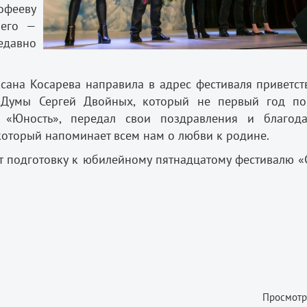
офееву
шего —
едавно
сана Косарева направила в адрес фестиваля приветст
й Думы Сергей Двойных, который не первый год по
 «Юность», передал свои поздравления и благода
который напоминает всем нам о любви к родине.
т подготовку к юбилейному пятнадцатому фестивалю «
Просмотр