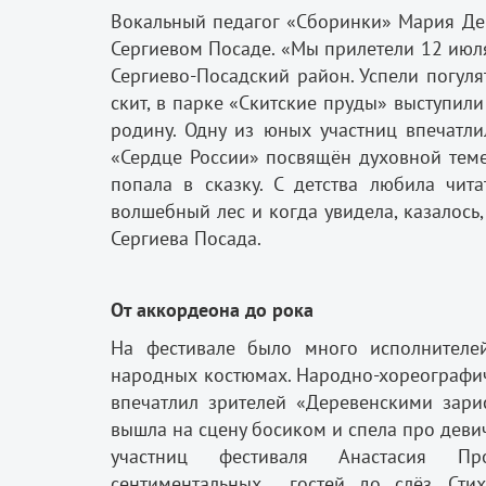
Вокальный педагог «Сборинки» Мария Де
Сергиевом Посаде. «Мы прилетели 12 июля 
Сергиево-Посадский район. Успели погулят
скит, в парке «Скитские пруды» выступили
родину. Одну из юных участниц впечатли
«Сердце России» посвящён духовной теме,
попала в сказку. С детства любила чит
волшебный лес и когда увидела, казалось,
Сергиева Посада.
От аккордеона до рока
На фестивале было много исполнителе
народных костюмах. Народно-хореографи
впечатлил зрителей «Деревенскими зари
вышла на сцену босиком и спела про деви
участниц фестиваля Анастасия Пр
сентиментальных гостей до слёз. Сти