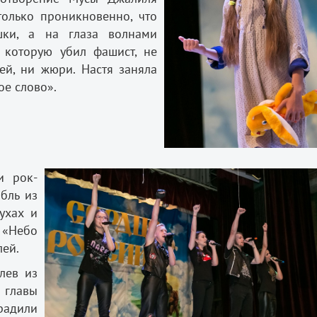
только проникновенно, что
ки, а на глаза волнами
, которую убил фашист, не
ей, ни жюри. Настя заняла
ое слово».
и рок-
бль из
ухах и
«Небо
лей.
лев из
 главы
радили