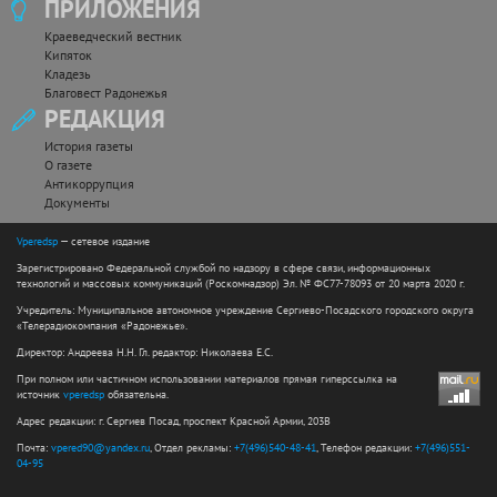
ПРИЛОЖЕНИЯ
Краеведческий вестник
Кипяток
Кладезь
Благовест Радонежья
РЕДАКЦИЯ
История газеты
О газете
Антикоррупция
Документы
Vperedsp
— сетевое издание
Зарегистрировано Федеральной службой по надзору в сфере связи, информационных
технологий и массовых коммуникаций (Роскомнадзор) Эл. № ФС77-78093 от 20 марта 2020 г.
Учредитель: Муниципальное автономное учреждение Сергиево-Посадского городского округа
«Телерадиокомпания «Радонежье».
Директор: Андреева Н.Н. Гл. редактор: Николаева Е.С.
При полном или частичном использовании материалов прямая гиперссылка на
источник
vperedsp
обязательна.
Адрес редакции: г. Сергиев Посад, проспект Красной Армии, 203В
Почта:
vpered90@yandex.ru
, Отдел рекламы:
+7(496)540-48-41
, Телефон редакции:
+7(496)551-
04-95