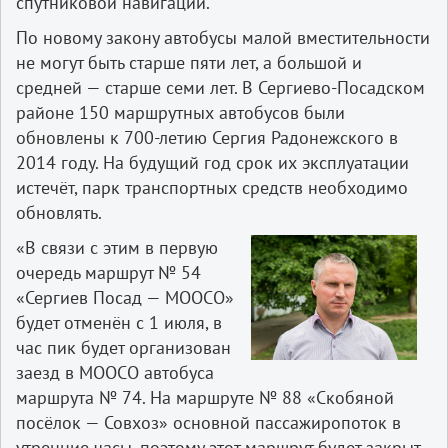
спутниковой навигации.
По новому закону автобусы малой вместительности
не могут быть старше пяти лет, а большой и
средней — старше семи лет. В Сергиево-­Посадском
районе 150 маршрутных автобусов были
обновлены к 700­-летию Сергия Радонежского в
2014 году. На будущий год срок их эксплуатации
истечёт, парк транспортных средств необходимо
обновлять.
«В связи с этим в первую
очередь маршрут № 54
«Сергиев Посад — МООСО»
будет отменён с 1 июля, в
час пик будет организован
заезд в МООСО автобуса
маршрута № 74. На маршруте № 88 «Скобяной
посёлок — Совхоз» основной пассажиропоток в
утренние часы, поэтому этот маршрут будет закрыт,