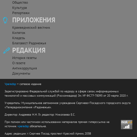
Общество
Культура
Репортажи
ПРИЛОЖЕНИЯ
Краеведческий вестник
Кипяток
Кладезь
Благовест Радонежья
РЕДАКЦИЯ
История газеты
О газете
Антикоррупция
Документы
Vperedsp
— сетевое издание
Зарегистрировано Федеральной службой по надзору в сфере связи, информационных
технологий и массовых коммуникаций (Роскомнадзор) Эл. № ФС77-78093 от 20 марта 2020 г.
Учредитель: Муниципальное автономное учреждение Сергиево-Посадского городского округа
«Телерадиокомпания «Радонежье».
Директор: Андреева Н.Н. Гл. редактор: Николаева Е.С.
При полном или частичном использовании материалов прямая гиперссылка на
источник
vperedsp
обязательна.
Адрес редакции: г. Сергиев Посад, проспект Красной Армии, 203В