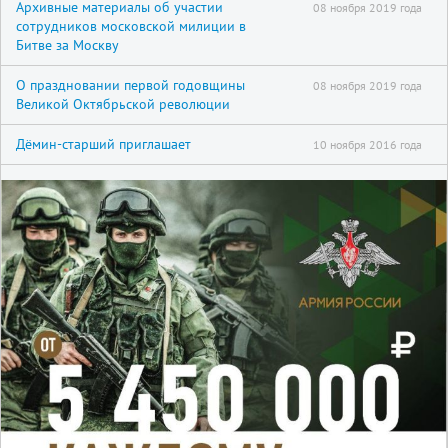
Архивные материалы об участии
08 ноября 2019 года
сотрудников московской милиции в
Битве за Москву
О праздновании первой годовщины
08 ноября 2019 года
Великой Октябрьской революции
Дёмин-старший приглашает
10 ноября 2016 года