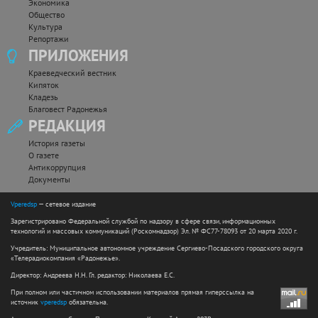
Экономика
Общество
Культура
Репортажи
ПРИЛОЖЕНИЯ
Краеведческий вестник
Кипяток
Кладезь
Благовест Радонежья
РЕДАКЦИЯ
История газеты
О газете
Антикоррупция
Документы
Vperedsp
— сетевое издание
Зарегистрировано Федеральной службой по надзору в сфере связи, информационных
технологий и массовых коммуникаций (Роскомнадзор) Эл. № ФС77-78093 от 20 марта 2020 г.
Учредитель: Муниципальное автономное учреждение Сергиево-Посадского городского округа
«Телерадиокомпания «Радонежье».
Директор: Андреева Н.Н. Гл. редактор: Николаева Е.С.
При полном или частичном использовании материалов прямая гиперссылка на
источник
vperedsp
обязательна.