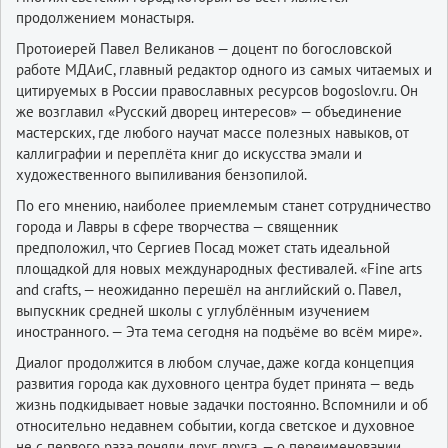
продолжением монастыря.
Протоиерей Павел Великанов — доцент по богословской
работе МДАиС, главный редактор одного из самых читаемых и
цитируемых в России православных ресурсов bogoslov.ru. Он
же возглавил «Русский дворец интересов» — объединение
мастерских, где любого научат массе полезных навыков, от
каллиграфии и переплёта книг до искусства эмали и
художественного выпиливания бензопилой.
По его мнению, наиболее приемлемым станет сотрудничество
города и Лавры в сфере творчества — священник
предположил, что Сергиев Посад может стать идеальной
площадкой для новых международных фестивалей. «Fine arts
and crafts, — неожиданно перешёл на английский о. Павел,
выпускник средней школы с углублённым изучением
иностранного. — Эта тема сегодня на подъёме во всём мире».
Диалог продолжится в любом случае, даже когда концепция
развития города как духовного центра будет принята — ведь
жизнь подкидывает новые задачки постоянно. Вспомнили и об
относительно недавнем событии, когда светское и духовное
не с первого раза поняли друг друга, — о переименовании