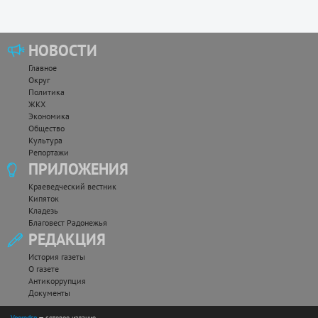
НОВОСТИ
Главное
Округ
Политика
ЖКХ
Экономика
Общество
Культура
Репортажи
ПРИЛОЖЕНИЯ
Краеведческий вестник
Кипяток
Кладезь
Благовест Радонежья
РЕДАКЦИЯ
История газеты
О газете
Антикоррупция
Документы
Vperedsp
— сетевое издание