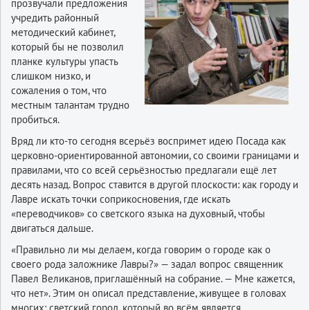
прозвучали предложения
учредить районный
методический кабинет,
который бы не позволил
планке культуры упасть
слишком низко, и
сожаления о том, что
местным талантам трудно
пробиться.
Вряд ли кто-то сегодня всерьёз воспримет идею Посада как
церковно-ориентированной автономии, со своими границами и
правилами, что со всей серьёзностью предлагали ещё лет
десять назад. Вопрос ставится в другой плоскости: как городу и
Лавре искать точки соприкосновения, где искать
«переводчиков» со светского языка на духовный, чтобы
двигаться дальше.
«Правильно ли мы делаем, когда говорим о городе как о
своего рода заложнике Лавры?» — задал вопрос священник
Павел Великанов, приглашённый на собрание. — Мне кажется,
что нет». Этим он описал представление, живущее в головах
многих: светский город, который во всём является