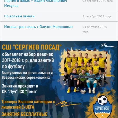
Партия в лицах — Вадим Анатольевич
02 декабря 2021 года
Мекулов
По волнам памяти
21 ноября 2021 года
Москва простилась с Олегом Мироновым
04 сентября 2020
года