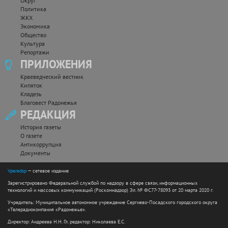
Округ
Политика
ЖКХ
Экономика
Общество
Культура
Репортажи
ПРИЛОЖЕНИЯ
Краеведческий вестник
Кипяток
Кладезь
Благовест Радонежья
РЕДАКЦИЯ
История газеты
О газете
Антикоррупция
Документы
Vperedsp
— сетевое издание
Зарегистрировано Федеральной службой по надзору в сфере связи, информационных
технологий и массовых коммуникаций (Роскомнадзор) Эл. № ФС77-78093 от 20 марта 2020 г.
Учредитель: Муниципальное автономное учреждение Сергиево-Посадского городского округа
«Телерадиокомпания «Радонежье».
Директор: Андреева Н.Н. Гл. редактор: Николаева Е.С.