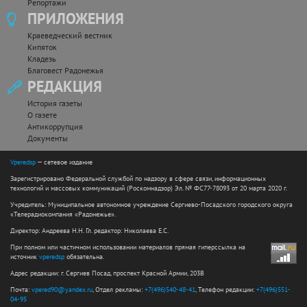
Репортажи
ПРИЛОЖЕНИЯ
Краеведческий вестник
Кипяток
Кладезь
Благовест Радонежья
РЕДАКЦИЯ
История газеты
О газете
Антикоррупция
Документы
Vperedsp
— сетевое издание
Зарегистрировано Федеральной службой по надзору в сфере связи, информационных
технологий и массовых коммуникаций (Роскомнадзор) Эл. № ФС77-78093 от 20 марта 2020 г.
Учредитель: Муниципальное автономное учреждение Сергиево-Посадского городского округа
«Телерадиокомпания «Радонежье».
Директор: Андреева Н.Н. Гл. редактор: Николаева Е.С.
При полном или частичном использовании материалов прямая гиперссылка на
источник
vperedsp
обязательна.
Адрес редакции: г. Сергиев Посад, проспект Красной Армии, 203В
Почта:
vpered90@yandex.ru
, Отдел рекламы:
+7(496)540-48-41
, Телефон редакции:
+7(496)551-
04-95