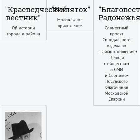
"Краеведческий
"Кипяток"
"Благовес
вестник"
Радонежья
Молодёжное
приложение
Об истории
Совместный
города и района
проект
Синодального
отдела по
взаимоотношениям
Церкви
с обществом
и СМИ
и Сергиево-
Посадского
благочиния
Московской
Епархии