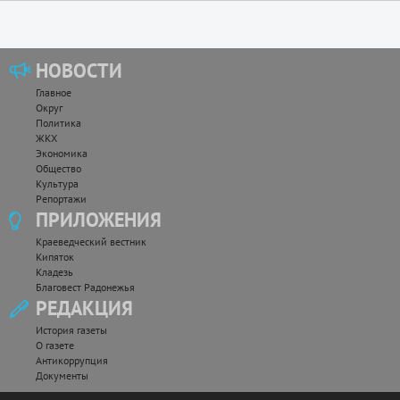
НОВОСТИ
Главное
Округ
Политика
ЖКХ
Экономика
Общество
Культура
Репортажи
ПРИЛОЖЕНИЯ
Краеведческий вестник
Кипяток
Кладезь
Благовест Радонежья
РЕДАКЦИЯ
История газеты
О газете
Антикоррупция
Документы