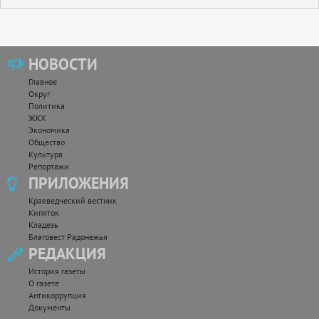
НОВОСТИ
Главное
Округ
Политика
ЖКХ
Экономика
Общество
Культура
Репортажи
ПРИЛОЖЕНИЯ
Краеведческий вестник
Кипяток
Кладезь
Благовест Радонежья
РЕДАКЦИЯ
История газеты
О газете
Антикоррупция
Документы