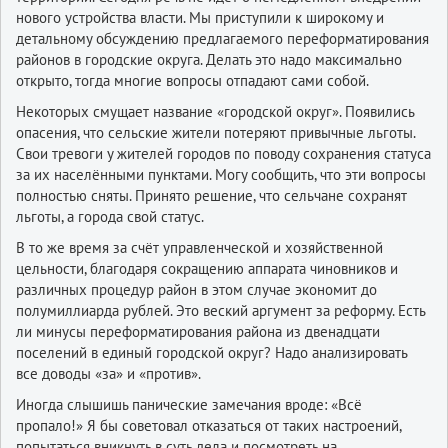
нового устройства власти. Мы приступили к широкому и
детальному обсуждению предлагаемого переформатирования
районов в городские округа. Делать это надо максимально
открыто, тогда многие вопросы отпадают сами собой.
Некоторых смущает название «городской округ». Появились
опасения, что сельские жители потеряют привычные льготы.
Свои тревоги у жителей городов по поводу сохранения статуса
за их населёнными пунктами. Могу сообщить, что эти вопросы
полностью сняты. Принято решение, что сельчане сохранят
льготы, а города свой статус.
В то же время за счёт управленческой и хозяйственной
цельности, благодаря сокращению аппарата чиновников и
различных процедур район в этом случае экономит до
полумиллиарда рублей. Это веский аргумент за реформу. Есть
ли минусы переформатирования района из двенадцати
поселений в единый городской округ? Надо анализировать
все доводы «за» и «против».
Иногда слышишь панические замечания вроде: «Всё
пропало!» Я бы советовал отказаться от таких настроений,
попытаться вникнуть в суть дела и посмотреть на