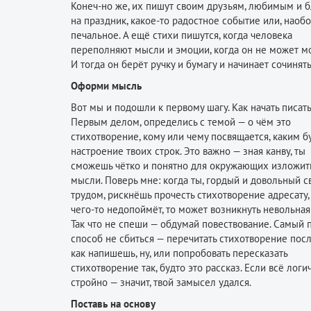
Конеч-но же, их пишут своим друзьям, любимым и 
на праздник, какое-то радостное событие или, наобо
печальное. А ещё стихи пишутся, когда человека
переполняют мысли и эмоции, когда он не может мо
И тогда он берёт ручку и бумагу и начинает сочинять
Оформи мысль
Вот мы и подошли к первому шагу. Как начать писать
Первым делом, определись с темой — о чём это
стихотворение, кому или чему посвящается, каким б
настроение твоих строк. Это важно — зная канву, ты
сможешь чётко и понятно для окружающих изложит
мысли. Поверь мне: когда ты, гордый и довольный 
трудом, рискнёшь прочесть стихотворение адресату,
чего-то недопоймёт, то может возникнуть невольная
Так что не спеши — обдумай повествование. Самый 
способ не сбиться — перечитать стихотворение посл
как напишешь, ну, или попробовать пересказать
стихотворение так, будто это рассказ. Если всё логи
стройно — значит, твой замысел удался.
Поставь на основу