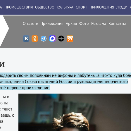
А
ПРОИСШЕСТВИЯ
ОБЩЕСТВО
КУЛЬТУРА
СПОРТ
ПРИЛОЖЕНИЯ
ЛЮДИ
О газете
Приложения
Архив
Фото
Реклама
Контакты
и
 подарить своим половинам не айфоны и лабутены, а что-то куда бол
дчика, члена Союза писателей России и руководителя творческого
своё первое произведение.
 ты в
то на
е тянет
наешь, с
ла
?