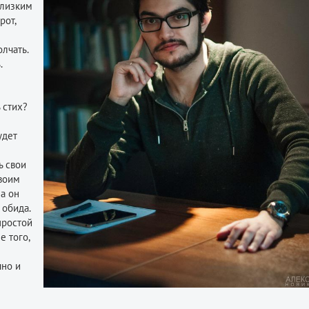
близким
рот,
лчать.
.
 стих?
удет
ь свои
своим
 а он
 обида.
простой
е того,
чно и