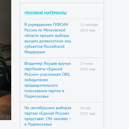
ПОХОЖИЕ МАТЕРИАЛЫ
В учреждениях ГУФСИН
13 сентября
России по Московской
2025 года
области прошли выборы
высших должностных лиц
субъектов Российской
Федерации
Владимир Якушев вручил
27 июня
партбилеты «Единой
2025 года
России» участникам СВО,
победителям
предварительного
голосования партии в
Подмосковье
На сентябрьских выборах
30 мая
партию «Единая Россия»
2025 года
представят 196 человек –
в Подмосковье