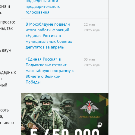
подведены итоги
фма и
предварительного
голосования
.
 просто:
В Мособлдуме подвели
22 мая
ы, так
итоги работы фракций
2025 года
«Единая Россия» в
муниципальных Советах
депутатов за апрель
ь двум
«Единая Россия» в
05 мая
Подмосковье готовит
2025 года
масштабную программу к
 ударных
80-летию Великой
т
Победы
амый
поэты
а,
 ставлю