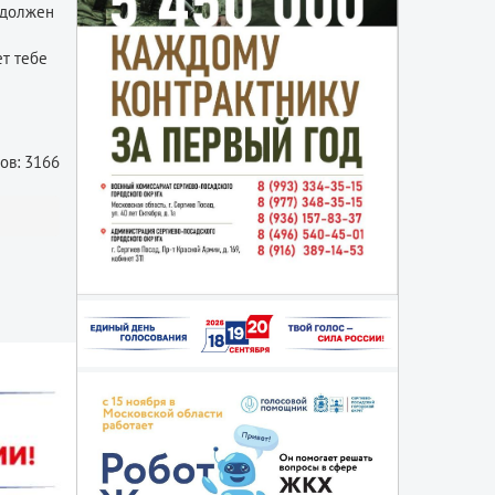
 должен
ет тебе
ов: 3166