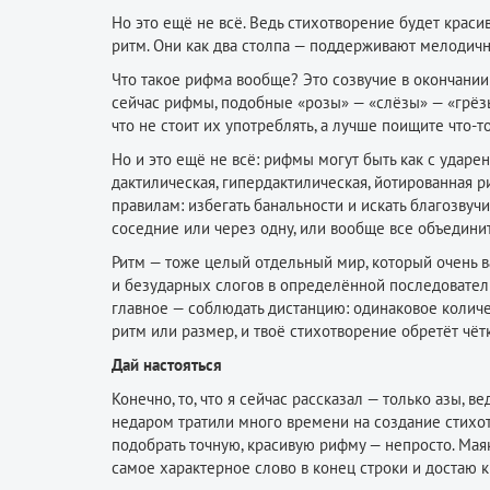
Но это ещё не всё. Ведь стихотворение будет крас
ритм. Они как два столпа — поддерживают мелодичн
Что такое рифма вообще? Это созвучие в окончании с
сейчас рифмы, подобные «розы» — «слёзы» — «грёзы
что не стоит их употреблять, а лучше поищите что-
Но и это ещё не всё: рифмы могут быть как с ударе
дактилическая, гипердактилическая, йотированная р
правилам: избегать банальности и искать благозвуч
соседние или через одну, или вообще все объедини
Ритм — тоже целый отдельный мир, который очень в
и безударных слогов в определённой последовател
главное — соблюдать дистанцию: одинаковое количе
ритм или размер, и твоё стихотворение обретёт чёт
Дай настояться
Конечно, то, что я сейчас рассказал — только азы, 
недаром тратили много времени на создание стихотв
подобрать точную, красивую рифму — непросто. Маяк
самое характерное слово в конец строки и достаю к 