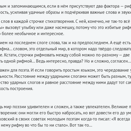
ивым и запоминающимся, если в нём присутствуют два фактора — ри
ость, усиливая удачные образы и подчёркивая важные слова и звуки
лов в каждой строчке стихотворения. C ней, конечно, не так-то всё
» вызовут улыбку или даже насмешку, потому что это избитые рифм
то более необычное и интересное.
нием на последнем слоге слова, так и на предпоследнем. А ещё есть
ифма… словом, это отдельный мир, в котором надо твёрдо следоват
ие. Кстати, строчки рифмовать между собой можно по-разному — две
ть одной рифмой… Ведь интересно, правда? Но и сложно, согласен…
ажен для поэта. И если говорить простым языком, это чередование
ьности. Расстояние между ударными слогами может быть разным, ту
ство ударных слогов и равное расстояние между ними дадут тот с
кость построения.
ведь мир поэзии удивителен и сложен, а также увлекателен. Великие 
орения: они могли его быстро набросать, но вот довести его до ум
овский в своих советах молодым поэтам когда-то писал: «Я всегда
нему рифму во что бы то ни стало». Вот так-то…