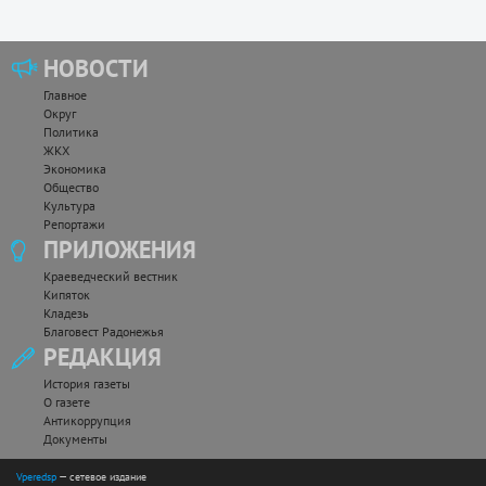
НОВОСТИ
Главное
Округ
Политика
ЖКХ
Экономика
Общество
Культура
Репортажи
ПРИЛОЖЕНИЯ
Краеведческий вестник
Кипяток
Кладезь
Благовест Радонежья
РЕДАКЦИЯ
История газеты
О газете
Антикоррупция
Документы
Vperedsp
— сетевое издание