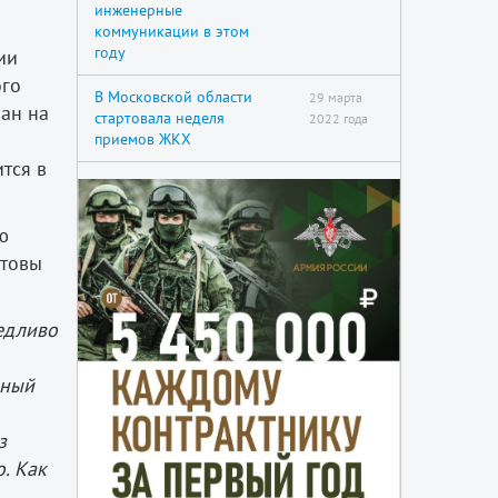
инженерные
коммуникации в этом
году
ии
ого
В Московской области
29 марта
ван на
стартовала неделя
2022 года
приемов ЖКХ
тся в
ю
отовы
ведливо
йный
з
. Как