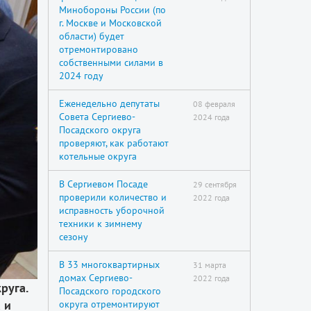
Минобороны России (по
г. Москве и Московской
области) будет
отремонтировано
собственными силами в
2024 году
Еженедельно депутаты
08 февраля
Совета Сергиево-
2024 года
Посадского округа
проверяют, как работают
котельные округа
В Сергиевом Посаде
29 сентября
проверили количество и
2022 года
исправность уборочной
техники к зимнему
сезону
В 33 многоквартирных
31 марта
домах Сергиево-
2022 года
руга.
Посадского городского
 и
округа отремонтируют