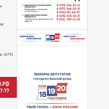
ы
ое
в: 26791