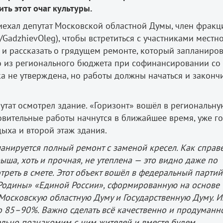
ть этот очаг культуры.
риехал депутат Московской областной Думы, член фракц
e/GadzhievOleg), чтобы встретиться с участниками местн
 и рассказать о грядущем ремонте, который запланиро
о из регионального бюджета при софинансировании со
а не утверждена, но работы должны начаться и закончи
утат осмотрел здание. «Горизонт» вошёл в региональну
овительные работы начнутся в ближайшее время, уже г
ыха и второй этаж здания.
ланируется полный ремонт с заменой кресел. Как спра
ыша, хоть и прочная, не утеплена — это видно даже по
треть в смете. Этот объект вошёл в федеральный парти
 Родины» «Единой России», сформированную на основе
Московскую областную Думу и Государственную Думу. И
 85–90%. Важно сделать всё качественно и продуманно
ельно познакомим с ним жителей и вместе будем