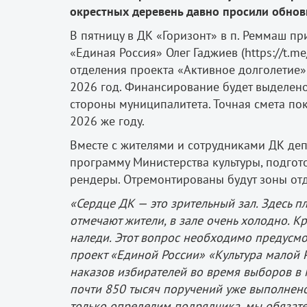
окрестных деревень давно просили обнови
В пятницу в ДК «Горизонт» в п. Реммаш п
«Единая Россия» Олег Гаджиев (https://t.m
отделения проекта «Активное долголетие»
2026 год. Финансирование будет выделен
стороны муниципалитета. Точная смета пок
2026 же году.
Вместе с жителями и сотрудниками ДК деп
программу Министерства культуры, подгот
рендеры. Отремонтированы будут зоны отд
«Сердце ДК — это зрительный зал. Здесь п
отмечают жители, в зале очень холодно. Кр
наледи. Этот вопрос необходимо предусмо
проект «Единой России» «Культура малой
наказов избирателей во время выборов в 
почти 850 тысяч поручений уже выполнено
только определим подрядчика, мы обязат