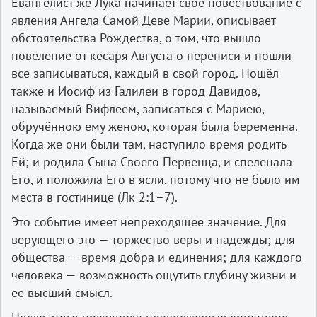
Евангелист же Лука начинает своё повествование с
явления Ангела Самой Деве Марии, описывает
обстоятельства Рождества, о том, что вышло
повеление от кесаря Августа о переписи и пошли
все записываться, каждый в свой город. Пошёл
также и Иосиф из Галилеи в город Давидов,
называемый Вифлеем, записаться с Мариею,
обручённою ему женою, которая была беременна.
Когда же они были там, наступило время родить
Ей; и родила Сына Своего Первенца, и спеленала
Его, и положила Его в ясли, потому что не было им
места в гостинице (Лк 2:1–7).
Это событие имеет непреходящее значение. Для
верующего это — торжество веры и надежды; для
общества — время добра и единения; для каждого
человека — возможность ощутить глубину жизни и
её высший смысл.