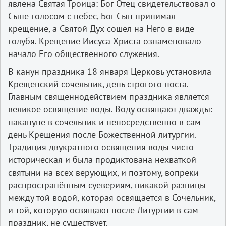
явлена Святая Троица: Бог Отец свидетельствовал о
Сыне голосом с небес, Бог Сын принимал
крещение, а Святой Дух сошёл на Него в виде
голубя. Крещение Иисуса Христа ознаменовало
начало Его общественного служения.
В канун праздника 18 января Церковь установила
Крещенский сочельник, день строгого поста.
Главным священнодействием праздника является
великое освящение воды. Воду освящают дважды:
накануне в сочельник и непосредственно в сам
день Крещения после Божественной литургии.
Традиция двукратного освящения воды чисто
историческая и была продиктована нехваткой
святыни на всех верующих, и поэтому, вопреки
распространённым суевериям, никакой разницы
между той водой, которая освящается в Сочельник,
и той, которую освящают после Литургии в сам
праздник, не существует.