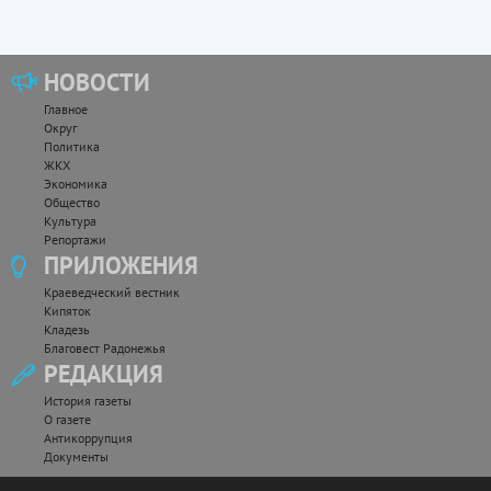
НОВОСТИ
Главное
Округ
Политика
ЖКХ
Экономика
Общество
Культура
Репортажи
ПРИЛОЖЕНИЯ
Краеведческий вестник
Кипяток
Кладезь
Благовест Радонежья
РЕДАКЦИЯ
История газеты
О газете
Антикоррупция
Документы