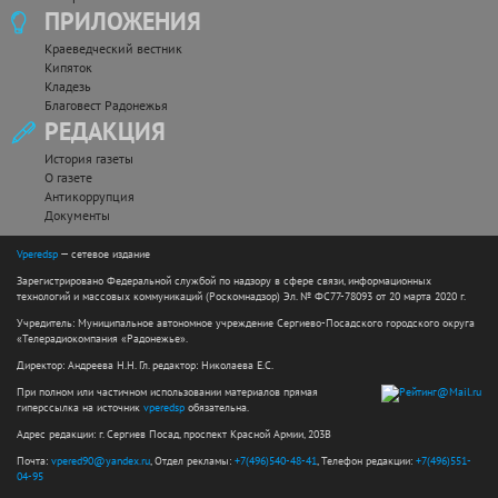
ПРИЛОЖЕНИЯ
Краеведческий вестник
Кипяток
Кладезь
Благовест Радонежья
РЕДАКЦИЯ
История газеты
О газете
Антикоррупция
Документы
Vperedsp
— сетевое издание
Зарегистрировано Федеральной службой по надзору в сфере связи, информационных
технологий и массовых коммуникаций (Роскомнадзор) Эл. № ФС77-78093 от 20 марта 2020 г.
Учредитель: Муниципальное автономное учреждение Сергиево-Посадского городского округа
«Телерадиокомпания «Радонежье».
Директор: Андреева Н.Н. Гл. редактор: Николаева Е.С.
При полном или частичном использовании материалов прямая
гиперссылка на источник
vperedsp
обязательна.
Адрес редакции: г. Сергиев Посад, проспект Красной Армии, 203В
Почта:
vpered90@yandex.ru
, Отдел рекламы:
+7(496)540-48-41
, Телефон редакции:
+7(496)551-
04-95