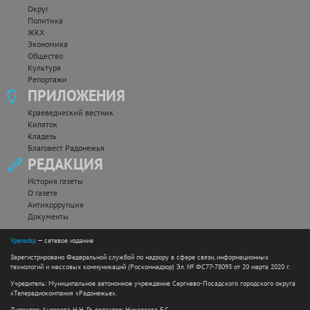
Округ
Политика
ЖКХ
Экономика
Общество
Культура
Репортажи
ПРИЛОЖЕНИЯ
Краеведческий вестник
Кипяток
Кладезь
Благовест Радонежья
РЕДАКЦИЯ
История газеты
О газете
Антикоррупция
Документы
Vperedsp
— сетевое издание
Зарегистрировано Федеральной службой по надзору в сфере связи, информационных
технологий и массовых коммуникаций (Роскомнадзор) Эл. № ФС77-78093 от 20 марта 2020 г.
Учредитель: Муниципальное автономное учреждение Сергиево-Посадского городского округа
«Телерадиокомпания «Радонежье».
Директор: Андреева Н.Н. Гл. редактор: Николаева Е.С.