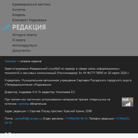
Краеведческий вестник
Кипяток
Кладезь
Благовест Радонежья
РЕДАКЦИЯ
История газеты
О газете
Антикоррупция
Документы
Vperedsp
— сетевое издание
Зарегистрировано Федеральной службой по надзору в сфере связи, информационных
технологий и массовых коммуникаций (Роскомнадзор) Эл. № ФС77-78093 от 20 марта 2020 г.
Учредитель: Муниципальное автономное учреждение Сергиево-Посадского городского округа
«Телерадиокомпания «Радонежье».
Директор: Андреева Н.Н. Гл. редактор: Николаева Е.С.
При полном или частичном использовании материалов прямая гиперссылка на
источник
vperedsp
обязательна.
Адрес редакции: г. Сергиев Посад, проспект Красной Армии, 203В
Почта:
vpered90@yandex.ru
, Отдел рекламы:
+7(496)540-48-41
, Телефон редакции:
+7(496)551-
04-95
12+