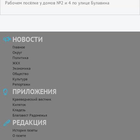
Рабочем посëлке у домов №2 и 4 по улице Булавина
НОВОСТИ
Главное
Округ
Политика
ЖКХ
Экономика
Общество
Культура
Репортажи
ПРИЛОЖЕНИЯ
Краеведческий вестник
Кипяток
Кладезь
Благовест Радонежья
РЕДАКЦИЯ
История газеты
О газете