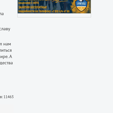
ла
славу
ал нам
литься
ире. А
дества
в: 11463