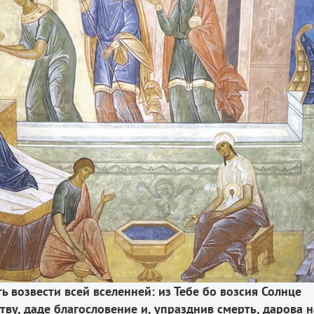
ь возвести всей вселенней: из Тебе бо возсия Солнце
тву, даде благословение и, упразднив смерть, дарова 