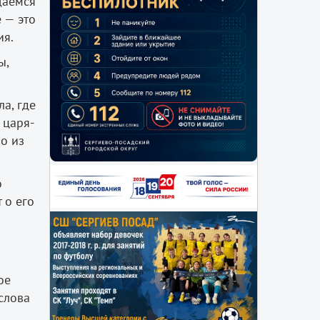
щаемся
 — это
ия.
ы,
а, где
 царя-
о из
о
 о его
ое
слова