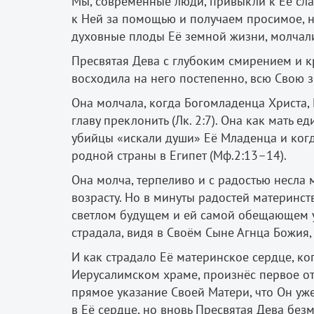
Мы, современные люди, привыкли к Её сла
к Ней за помощью и получаем просимое, н
духовные плоды Её земной жизни, молчали
Пресвятая Дева с глубоким смирением и к
восходила на него постепенно, всю Свою з
Она молчала, когда Богомладенца Христа, 
главу преклонить (Лк. 2:7). Она как мать 
убийцы «искали души» Её Младенца и когда
родной страны в Египет (Мф.2:13–14).
Она молча, терпеливо и с радостью несла
возрасту. Но в минуты радостей материнств
светлом будущем и ей самой обещающем ут
страдала, видя в Своём Сыне Агнца Божия, 
И как страдало Её материнское сердце, ко
Иерусалимском храме, произнёс первое о
прямое указание Своей Матери, что Он уже
в Её сердце, но вновь Пресвятая Дева бе