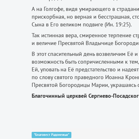
А на Голгофе, видя умирающего в страдани
прискорбная, но верная и бесстрашная, ст
Сына в Его великом подвиге (Ин. 19:25).
Так истинная вера, смиренное терпение с
и величие Пресвятой Владычице Богороди
В этот спасительный день возвеличим Её и
возможность быть сопричисленными к тем,
Ей, уповать на Её предстательство и надея
по слову святого праведного Иоанна Крон
Пресвятой Богородицы Марии, украшаясь 
Благочинный церквей Сергиево-Посадског
"Благовест Радонежья"