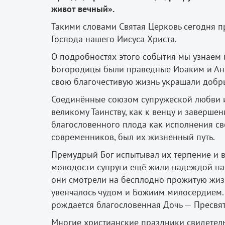
живот вечный».
Такими словами Святая Церковь сегодня 
Господа нашего Иисуса Христа.
О подробностях этого события мы узнаём
Богородицы были праведные Иоаким и Анна
свою благочестивую жизнь украшали доб
Соединённые союзом супружеской любви и 
великому Таинству, как к венцу и заверше
благословенного плода как исполнения сво
современников, был их жизненный путь.
Премудрый Бог испытывал их терпение и ве
молодости супруги ещё жили надеждой на 
они смотрели на бесплодно прожитую жизн
увенчалось чудом и Божиим милосердием. 
рождается благословенная Дочь — Пресвя
Многие христианские праздники свидетель