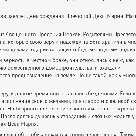
прославляет день рождения Пречистой Девы Марии, Мат
 из Священного Предания Церкви. Родителями Пресвят
, которые свою веру и надежду на Бога хранили в чист
рыми делами, одаривая нищих и бедных щедрым подая
верности в честном браке, они относились к нему как 
нию Божественного домостроительства, и ожидали
его предназначения на земле. Но не такой, как у мног
ру, и долгое время они оставались бездетными. Если в
исполнение своего желания, то в старости с великой с
ь. Но безропотное несение своего жизненного креста
После долгих душевных страданий и слёзных молитв у
тая Дева Мария.
ствуют об особых вехах в истории человечества. Таким