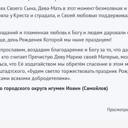
ях Своего Сына, Дева-Мать в этот момент безмолвная и
ояла у Креста и страдала, и Своей любовью поддержива
траданий и пламенная любовь к Богу и людям даровали 
це, день Рождения Которой мы ныне празднуем!
 прославим, воздадим благодарение и Богу за то, что д
 кто считает Пречистую Деву Марию своей Матерью, мо
ться, что Её ходатайством мы обретём спасение в этом м
штадтского, «будем светло торжествовать праздник Рож
сами всякими добродетелями».
о городского округа игумен Иоанн (Самойлов)
Просмотро