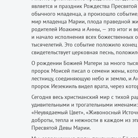
является и праздник Рождества Пресвятой
обычного младенца, а произошло событие,
мир младенца Марии, плода праведной жи
родителей Иоакима и Анны, — это итог и 
и начало исполнения всех божественных 
тысячелетий. Это событие положило конец
свидетельствует церковная песнь, положил
О рождении Божией Матери за много тыся
пророк Моисей писал о семени жены, котор
лестницу, соединяющую небо и землю, и Ан
пророк Иезекииль видел врата, через котор
Сегодня весь христианский мир с тихой р
удивительными и трогательными именами:
«Неувядаемый Цвет», «Живоносный Источни
доброты, тепла и нежности в каждом из э
Пресвятой Девы Марии.