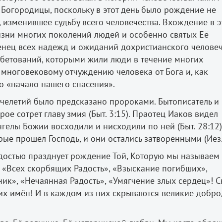
 Богородицы, поскольку в этот день было рождение не
 изменившее судьбу всего человечества. Вхождение в э
зни многих поколений людей и особенно святых Её
венец всех надежд и ожиданий дохристианского челове
обетований, которыми жили люди в течение многих
 многовековому отчуждению человека от Бога и, как
о «начало нашего спасения».
челетий было предсказано пророками. Бытописатель и
ое сотрет главу змия (Быт. 3:15). Праотец Иаков видел
гелы Божии восходили и нисходили по ней (Быт. 28:12),
ые прошёл Господь, и они остались затворёнными (Иез. 
адостью празднует рождение Той, Которую мы называем
 «Всех скорбящих Радость», «Взыскание погибших»,
к», «Нечаянная Радость», «Умягчение злых сердец»! С
тих имён! И в каждом из них скрываются великие добро