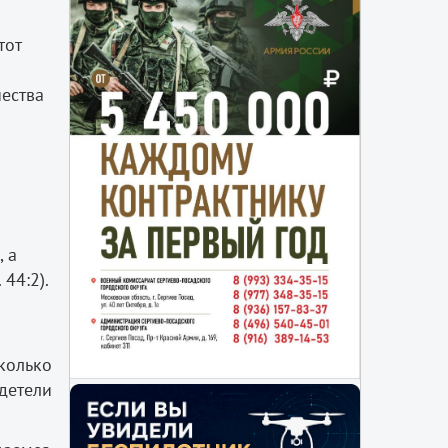
тот
чества
 а
44:2).
колько
детели