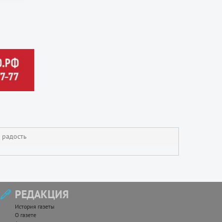
 радость
РЕДАКЦИЯ
История газеты
О газете