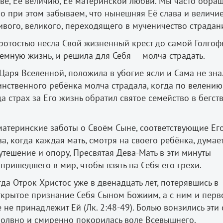
ве, Её величию, Её материнской любви. Мы часто обра
о при этом забываем, что нынешняя Её слава и величие
вого, великого, переходящего в мученичество страдан
ротостью несла Свой жизненный крест до самой Голгоф
емную жизнь, и решила для Себя — молча страдать.
Царя Вселенной, положила в убогие ясли и Сама не знал
единственного ребёнка молча страдала, когда по велению
 страх за Его жизнь обратил святое семейство в бегств
 материнские заботы о Своём Сыне, соответствующие Ег
а, когда каждая мать, смотря на своего ребёнка, думает
ешение и опору, Пресвятая Дева-Мать в эти минуты
пришедшего в мир, чтобы взять на Себя его грехи.
гда Отрок Христос уже в двенадцать лет, потерявшись в
ткрытое признание Себя Сыном Божиим, а с ним и перв
 не принадлежит Ей (Лк. 2:48-49). Болью вонзились эти 
змолвно и смиренно покорилась воле Всевышнего.