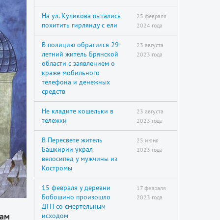
На ул. Куликова пытались
25 февраля
похитить гирлянду с ели
2024 года
В полицию обратился 29-
23 августа
летний житель Брянской
2023 года
области с заявлением о
краже мобильного
телефона и денежных
средств
Не кладите кошельки в
23 августа
тележки
2023 года
В Пересвете житель
25 июня
Башкирии украл
2023 года
велосипед у мужчины из
Костромы
15 февраля у деревни
17 февраля
Бобошино произошло
2023 года
ДТП со смертельным
нам
исходом