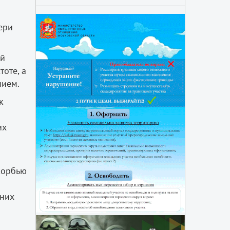
ери
ой
оте, а
нием.
к
их
корбью
 них