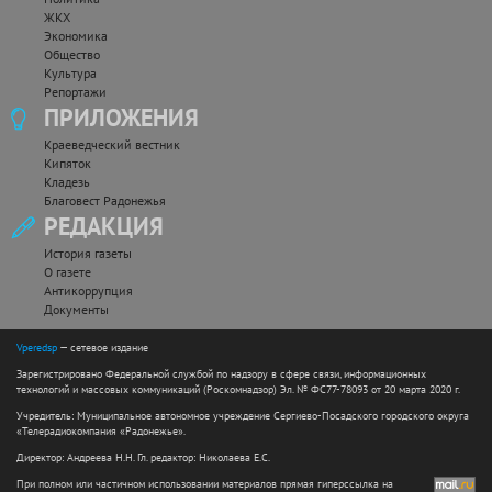
ЖКХ
Экономика
Общество
Культура
Репортажи
ПРИЛОЖЕНИЯ
Краеведческий вестник
Кипяток
Кладезь
Благовест Радонежья
РЕДАКЦИЯ
История газеты
О газете
Антикоррупция
Документы
Vperedsp
— сетевое издание
Зарегистрировано Федеральной службой по надзору в сфере связи, информационных
технологий и массовых коммуникаций (Роскомнадзор) Эл. № ФС77-78093 от 20 марта 2020 г.
Учредитель: Муниципальное автономное учреждение Сергиево-Посадского городского округа
«Телерадиокомпания «Радонежье».
Директор: Андреева Н.Н. Гл. редактор: Николаева Е.С.
При полном или частичном использовании материалов прямая гиперссылка на