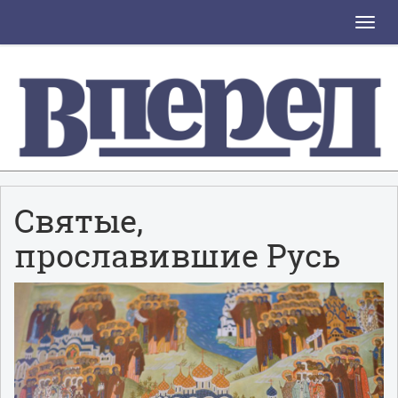
Toggle
naviga
Святые,
прославившие Русь